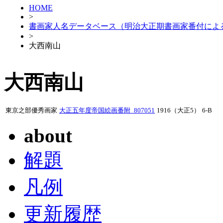
HOME
>
書画家人名データベース（明治大正期書画家番付によ
>
大西南山
大西南山
東京之部優秀画家
大正五年度帝国絵画番附_807051
1916（大正5）
6-B
about
解題
凡例
更新履歴