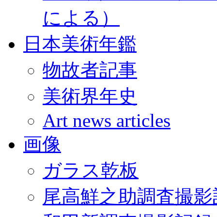
による）
日本美術年鑑
物故者記事
美術界年史
Art news articles
画像
ガラス乾板
尾高鮮之助調査撮影