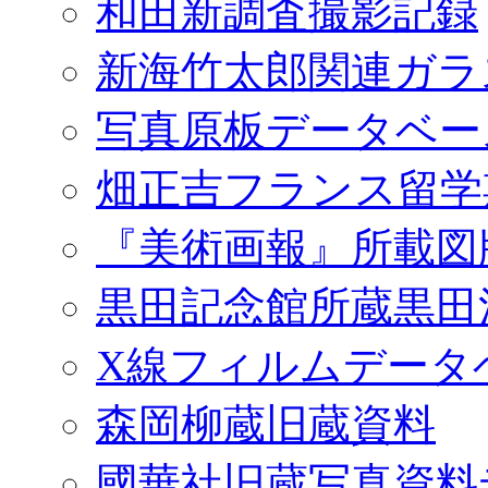
和田新調査撮影記録
新海竹太郎関連ガラ
写真原板データベー
畑正吉フランス留学
『美術画報』所載図
黒田記念館所蔵黒田
X線フィルムデータ
森岡柳蔵旧蔵資料
國華社旧蔵写真資料