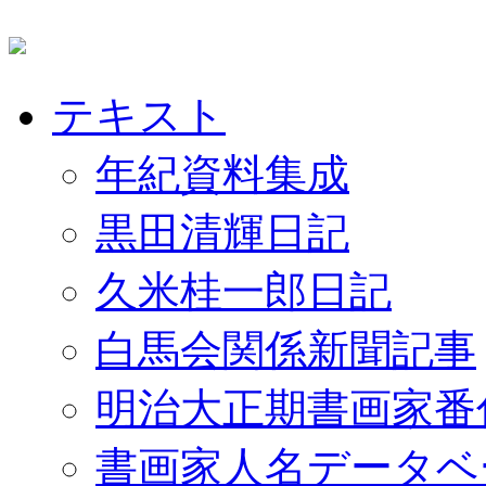
テキスト
年紀資料集成
黒田清輝日記
久米桂一郎日記
白馬会関係新聞記事
明治大正期書画家番
書画家人名データベ