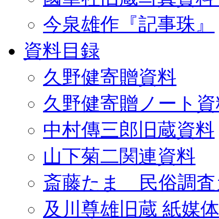
今泉雄作『記事珠』
資料目録
久野健寄贈資料
久野健寄贈ノート資
中村傳三郎旧蔵資料
山下菊二関連資料
斎藤たま 民俗調査
及川尊雄旧蔵 紙媒