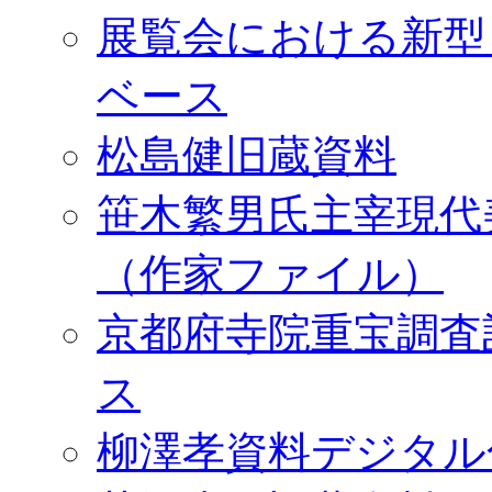
展覧会における新型
ベース
松島健旧蔵資料
笹木繁男氏主宰現代
（作家ファイル）
京都府寺院重宝調査
ス
柳澤孝資料デジタル