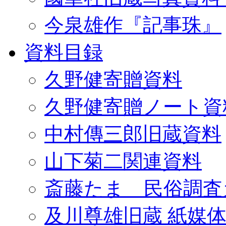
今泉雄作『記事珠』
資料目録
久野健寄贈資料
久野健寄贈ノート資
中村傳三郎旧蔵資料
山下菊二関連資料
斎藤たま 民俗調査
及川尊雄旧蔵 紙媒