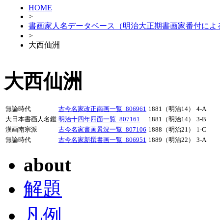
HOME
>
書画家人名データベース（明治大正期書画家番付によ
>
大西仙洲
大西仙洲
無論時代
古今名家改正南画一覧_806961
1881（明治14）
4-A
大日本書画人名鑑
明治十四年四面一覧_807161
1881（明治14）
3-B
漢画南宗派
古今名家書画景況一覧_807106
1888（明治21）
1-C
無論時代
古今名家新撰書画一覧_806951
1889（明治22）
3-A
about
解題
凡例