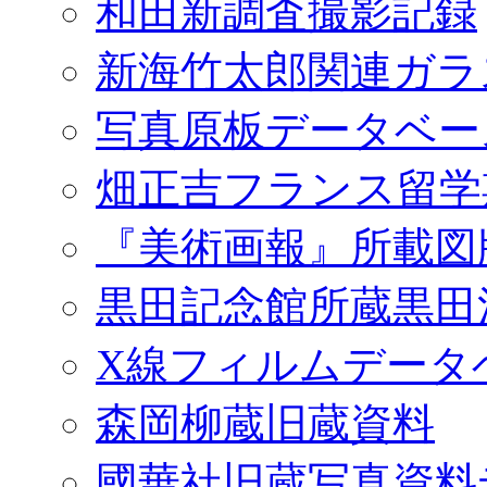
和田新調査撮影記録
新海竹太郎関連ガラ
写真原板データベー
畑正吉フランス留学
『美術画報』所載図
黒田記念館所蔵黒田
X線フィルムデータ
森岡柳蔵旧蔵資料
國華社旧蔵写真資料