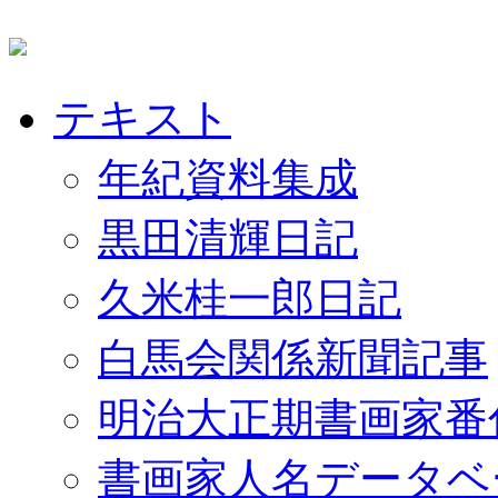
テキスト
年紀資料集成
黒田清輝日記
久米桂一郎日記
白馬会関係新聞記事
明治大正期書画家番
書画家人名データベ