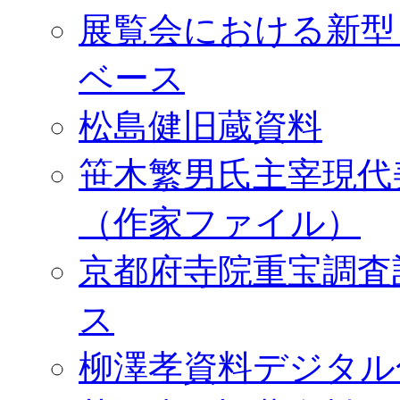
展覧会における新型
ベース
松島健旧蔵資料
笹木繁男氏主宰現代
（作家ファイル）
京都府寺院重宝調査
ス
柳澤孝資料デジタル