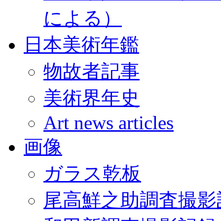
による）
日本美術年鑑
物故者記事
美術界年史
Art news articles
画像
ガラス乾板
尾高鮮之助調査撮影