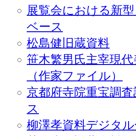
展覧会における新型
ベース
松島健旧蔵資料
笹木繁男氏主宰現代
（作家ファイル）
京都府寺院重宝調査
ス
柳澤孝資料デジタル