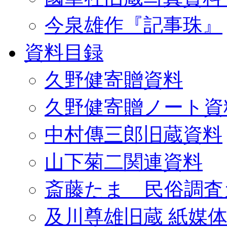
今泉雄作『記事珠』
資料目録
久野健寄贈資料
久野健寄贈ノート資
中村傳三郎旧蔵資料
山下菊二関連資料
斎藤たま 民俗調査
及川尊雄旧蔵 紙媒