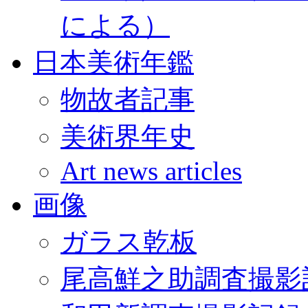
による）
日本美術年鑑
物故者記事
美術界年史
Art news articles
画像
ガラス乾板
尾高鮮之助調査撮影