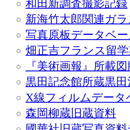
和田新調査撮影記録
新海竹太郎関連ガラ
写真原板データベー
畑正吉フランス留学
『美術画報』所載図
黒田記念館所蔵黒田
X線フィルムデータ
森岡柳蔵旧蔵資料
國華社旧蔵写真資料