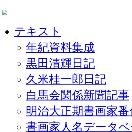
テキスト
年紀資料集成
黒田清輝日記
久米桂一郎日記
白馬会関係新聞記事
明治大正期書画家番
書画家人名データベ