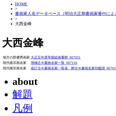
HOME
>
書画家人名データベース（明治大正期書画家番付によ
>
大西金峰
大西金峰
地方の部優秀画家
大正五年度帝国絵画番附_807051
現代南宗画名家
増補古今書画名家一覧_807116
現代南宗画名家
改訂古今書画名家一覧表 附古今書画名家印鑑譜_80701
about
解題
凡例