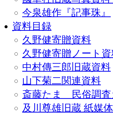
今泉雄作『記事珠』
資料目録
久野健寄贈資料
久野健寄贈ノート資
中村傳三郎旧蔵資料
山下菊二関連資料
斎藤たま 民俗調査
及川尊雄旧蔵 紙媒