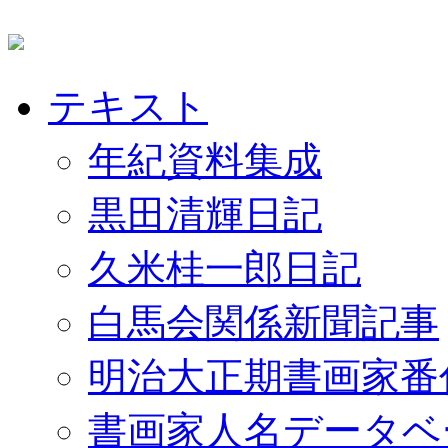
テキスト
年紀資料集成
黒田清輝日記
久米桂一郎日記
白馬会関係新聞記事
明治大正期書画家番
書画家人名データベ