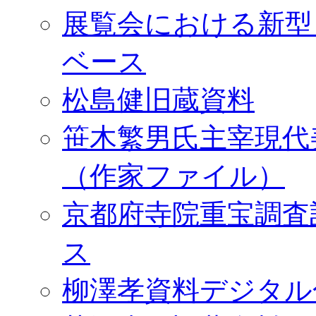
展覧会における新型
ベース
松島健旧蔵資料
笹木繁男氏主宰現代
（作家ファイル）
京都府寺院重宝調査
ス
柳澤孝資料デジタル