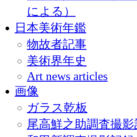
による）
日本美術年鑑
物故者記事
美術界年史
Art news articles
画像
ガラス乾板
尾高鮮之助調査撮影