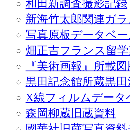
和田新調査撮影記録
新海竹太郎関連ガラ
写真原板データベー
畑正吉フランス留学
『美術画報』所載図
黒田記念館所蔵黒田
X線フィルムデータ
森岡柳蔵旧蔵資料
國華社旧蔵写真資料