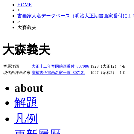
HOME
>
書画家人名データベース（明治大正期書画家番付によ
>
大森義夫
大森義夫
帝展洋画
大正十二年帝國絵画番付_807086
1923（大正12）
4-E
現代西洋画名家
増補古今書画名家一覧_807121
1927（昭和2）
1-C
about
解題
凡例