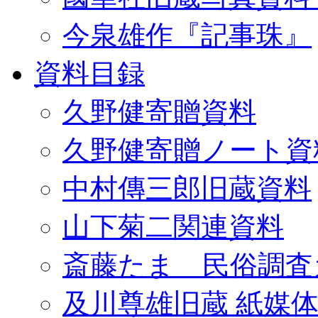
今泉雄作『記事珠』
資料目録
久野健寄贈資料
久野健寄贈ノート資
中村傳三郎旧蔵資料
山下菊二関連資料
斎藤たま 民俗調査
及川尊雄旧蔵 紙媒