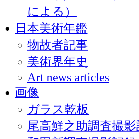
による）
日本美術年鑑
物故者記事
美術界年史
Art news articles
画像
ガラス乾板
尾高鮮之助調査撮影