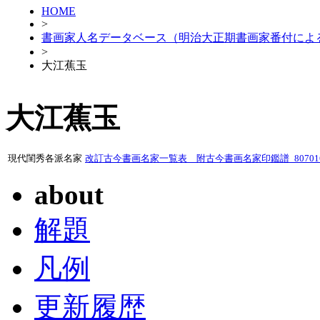
HOME
>
書画家人名データベース（明治大正期書画家番付によ
>
大江蕉玉
大江蕉玉
現代閨秀各派名家
改訂古今書画名家一覧表 附古今書画名家印鑑譜_80701
about
解題
凡例
更新履歴