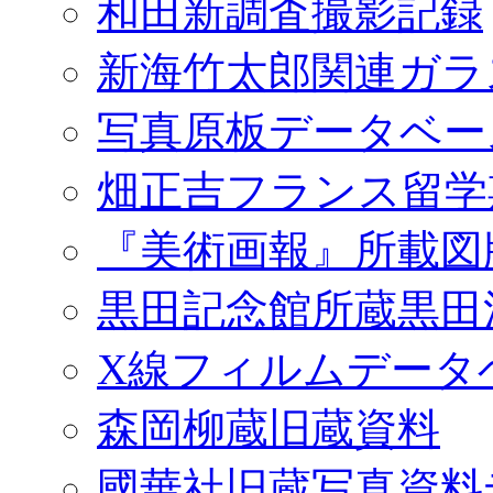
和田新調査撮影記録
新海竹太郎関連ガラ
写真原板データベー
畑正吉フランス留学
『美術画報』所載図
黒田記念館所蔵黒田
X線フィルムデータ
森岡柳蔵旧蔵資料
國華社旧蔵写真資料