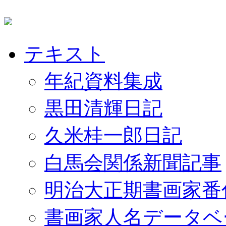
テキスト
年紀資料集成
黒田清輝日記
久米桂一郎日記
白馬会関係新聞記事
明治大正期書画家番
書画家人名データベ