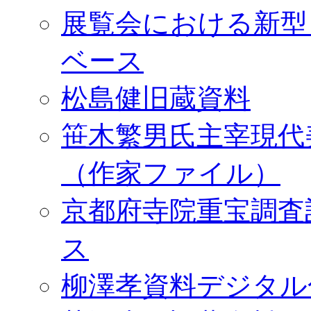
展覧会における新型
ベース
松島健旧蔵資料
笹木繁男氏主宰現代
（作家ファイル）
京都府寺院重宝調査
ス
柳澤孝資料デジタル