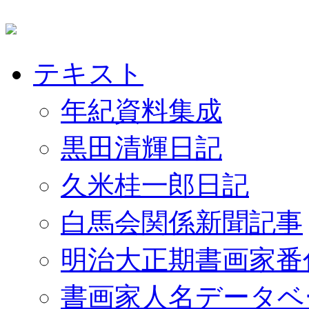
テキスト
年紀資料集成
黒田清輝日記
久米桂一郎日記
白馬会関係新聞記事
明治大正期書画家番
書画家人名データベ