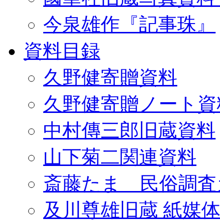
今泉雄作『記事珠』
資料目録
久野健寄贈資料
久野健寄贈ノート資
中村傳三郎旧蔵資料
山下菊二関連資料
斎藤たま 民俗調査
及川尊雄旧蔵 紙媒