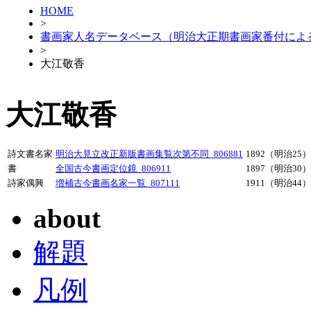
HOME
>
書画家人名データベース（明治大正期書画家番付によ
>
大江敬香
大江敬香
詩文書名家
明治大見立改正新版書画集覧次第不同_806881
1892（明治25）
書
全国古今書画定位鏡_806911
1897（明治30）
詩家偶興
増補古今書画名家一覧_807111
1911（明治44）
about
解題
凡例