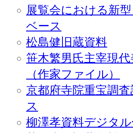
展覧会における新型
ベース
松島健旧蔵資料
笹木繁男氏主宰現代
（作家ファイル）
京都府寺院重宝調査
ス
柳澤孝資料デジタル