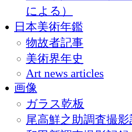
による）
日本美術年鑑
物故者記事
美術界年史
Art news articles
画像
ガラス乾板
尾高鮮之助調査撮影