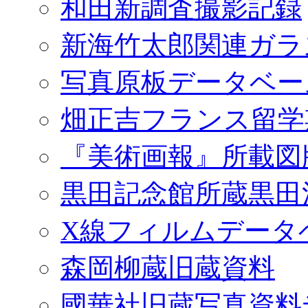
和田新調査撮影記録
新海竹太郎関連ガラ
写真原板データベー
畑正吉フランス留学
『美術画報』所載図
黒田記念館所蔵黒田
X線フィルムデータ
森岡柳蔵旧蔵資料
國華社旧蔵写真資料