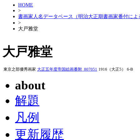
HOME
>
書画家人名データベース（明治大正期書画家番付によ
>
大戸雅堂
大戸雅堂
東京之部優秀画家
大正五年度帝国絵画番附_807051
1916（大正5）
6-B
about
解題
凡例
更新履歴