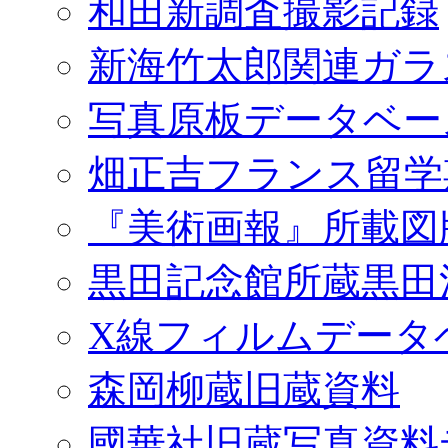
和田新調査撮影記録
新海竹太郎関連ガラ
写真原板データベー
畑正吉フランス留学
『美術画報』所載図
黒田記念館所蔵黒田
X線フィルムデータ
森岡柳蔵旧蔵資料
國華社旧蔵写真資料