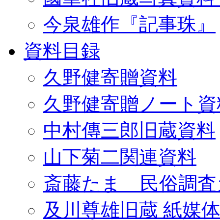
今泉雄作『記事珠』
資料目録
久野健寄贈資料
久野健寄贈ノート資
中村傳三郎旧蔵資料
山下菊二関連資料
斎藤たま 民俗調査
及川尊雄旧蔵 紙媒