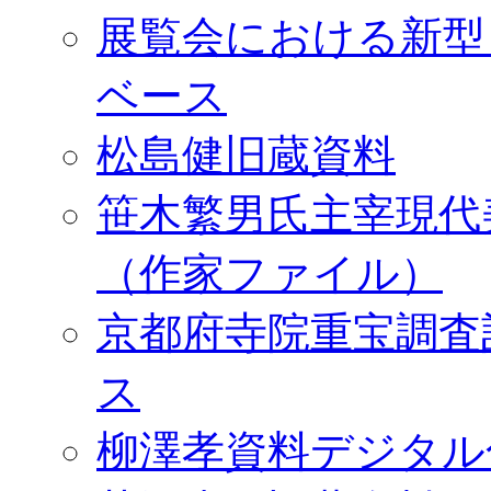
展覧会における新型
ベース
松島健旧蔵資料
笹木繁男氏主宰現代
（作家ファイル）
京都府寺院重宝調査
ス
柳澤孝資料デジタル