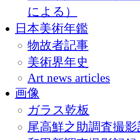
による）
日本美術年鑑
物故者記事
美術界年史
Art news articles
画像
ガラス乾板
尾高鮮之助調査撮影