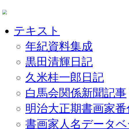
テキスト
年紀資料集成
黒田清輝日記
久米桂一郎日記
白馬会関係新聞記事
明治大正期書画家番
書画家人名データベ