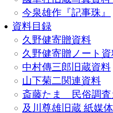
今泉雄作『記事珠』
資料目録
久野健寄贈資料
久野健寄贈ノート資
中村傳三郎旧蔵資料
山下菊二関連資料
斎藤たま 民俗調査
及川尊雄旧蔵 紙媒