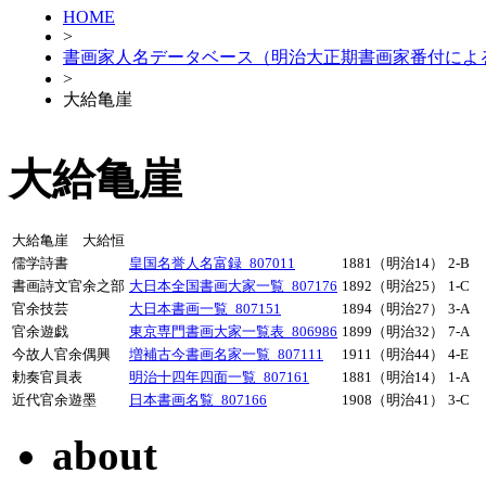
HOME
>
書画家人名データベース（明治大正期書画家番付によ
>
大給亀崖
大給亀崖
大給亀崖 大給恒
儒学詩書
皇国名誉人名富録_807011
1881（明治14）
2-B
書画詩文官余之部
大日本全国書画大家一覧_807176
1892（明治25）
1-C
官余技芸
大日本書画一覧_807151
1894（明治27）
3-A
官余遊戯
東京専門書画大家一覧表_806986
1899（明治32）
7-A
今故人官余偶興
増補古今書画名家一覧_807111
1911（明治44）
4-E
勅奏官員表
明治十四年四面一覧_807161
1881（明治14）
1-A
近代官余遊墨
日本書画名覧_807166
1908（明治41）
3-C
about