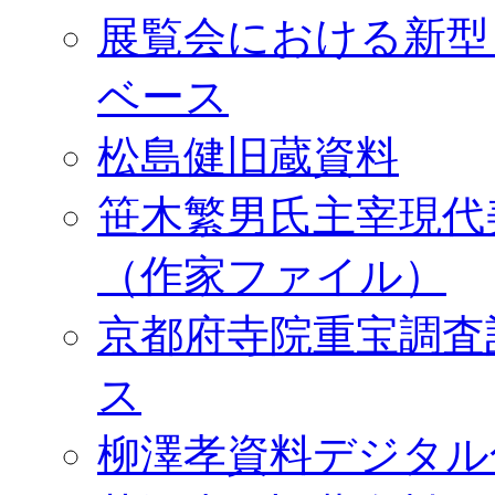
展覧会における新型
ベース
松島健旧蔵資料
笹木繁男氏主宰現代
（作家ファイル）
京都府寺院重宝調査
ス
柳澤孝資料デジタル