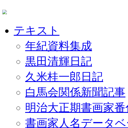
テキスト
年紀資料集成
黒田清輝日記
久米桂一郎日記
白馬会関係新聞記事
明治大正期書画家番
書画家人名データベ