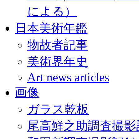
による）
日本美術年鑑
物故者記事
美術界年史
Art news articles
画像
ガラス乾板
尾高鮮之助調査撮影