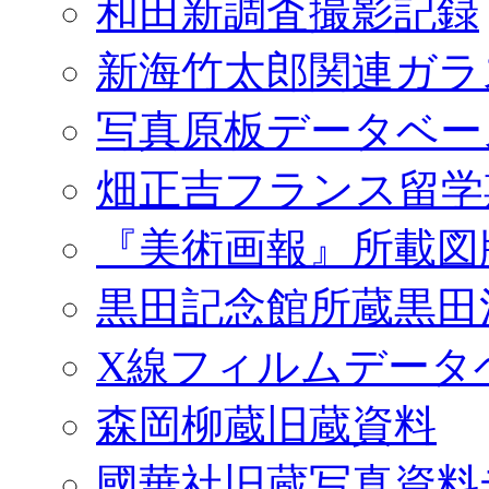
和田新調査撮影記録
新海竹太郎関連ガラ
写真原板データベー
畑正吉フランス留学
『美術画報』所載図
黒田記念館所蔵黒田
X線フィルムデータ
森岡柳蔵旧蔵資料
國華社旧蔵写真資料