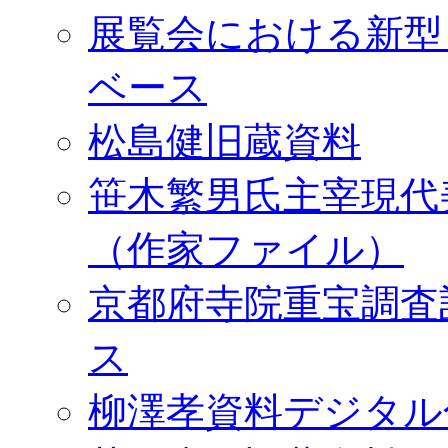
展覧会における新型
ベース
松島健旧蔵資料
笹木繁男氏主宰現代
（作家ファイル）
京都府寺院重宝調査
ス
柳澤孝資料デジタル