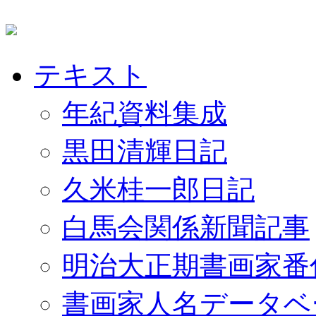
テキスト
年紀資料集成
黒田清輝日記
久米桂一郎日記
白馬会関係新聞記事
明治大正期書画家番
書画家人名データベ