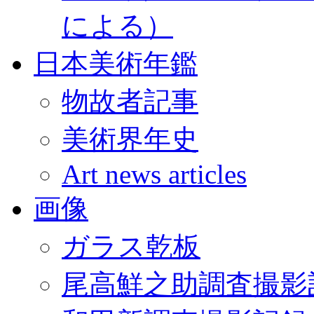
による）
日本美術年鑑
物故者記事
美術界年史
Art news articles
画像
ガラス乾板
尾高鮮之助調査撮影