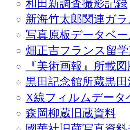
和田新調査撮影記録
新海竹太郎関連ガラ
写真原板データベー
畑正吉フランス留学
『美術画報』所載図
黒田記念館所蔵黒田
X線フィルムデータ
森岡柳蔵旧蔵資料
國華社旧蔵写真資料