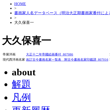
HOME
>
書画家人名データベース（明治大正期書画家番付によ
>
大久保喜一
大久保喜一
帝展洋画
大正十二年帝國絵画番付_807086
現代西洋画名家
改訂古今書画名家一覧表 附古今書画名家印鑑譜_807016
about
解題
凡例