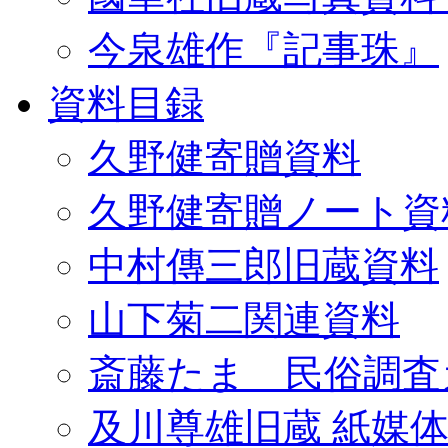
今泉雄作『記事珠』
資料目録
久野健寄贈資料
久野健寄贈ノート資
中村傳三郎旧蔵資料
山下菊二関連資料
斎藤たま 民俗調査
及川尊雄旧蔵 紙媒