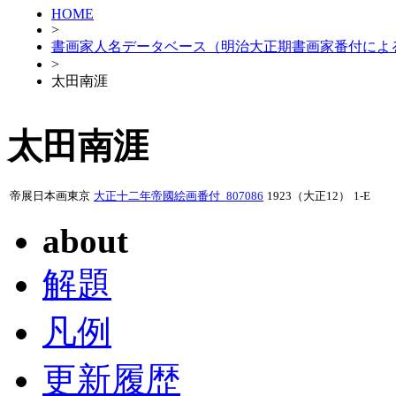
HOME
>
書画家人名データベース（明治大正期書画家番付によ
>
太田南涯
太田南涯
帝展日本画東京
大正十二年帝國絵画番付_807086
1923（大正12）
1-E
about
解題
凡例
更新履歴