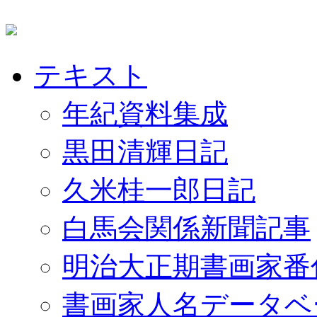
テキスト
年紀資料集成
黒田清輝日記
久米桂一郎日記
白馬会関係新聞記事
明治大正期書画家番
書画家人名データベ