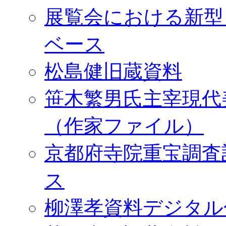
展覧会における新型
ベース
松島健旧蔵資料
笹木繁男氏主宰現代
（作家ファイル）
京都府寺院重宝調査
ス
柳澤孝資料デジタル