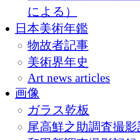
による）
日本美術年鑑
物故者記事
美術界年史
Art news articles
画像
ガラス乾板
尾高鮮之助調査撮影