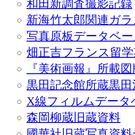
和田新調査撮影記録
新海竹太郎関連ガラ
写真原板データベー
畑正吉フランス留学
『美術画報』所載図
黒田記念館所蔵黒田
X線フィルムデータ
森岡柳蔵旧蔵資料
國華社旧蔵写真資料