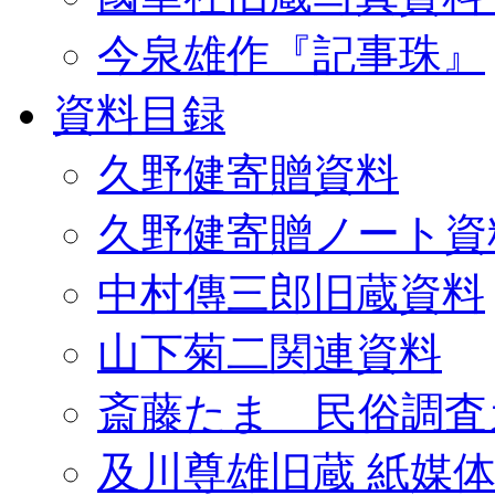
今泉雄作『記事珠』
資料目録
久野健寄贈資料
久野健寄贈ノート資
中村傳三郎旧蔵資料
山下菊二関連資料
斎藤たま 民俗調査
及川尊雄旧蔵 紙媒