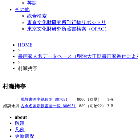
英語
その他
総合検索
東京文化財研究所刊行物リポジトリ
東京文化財研究所蔵書検索（OPAC）
HOME
>
書画家人名データベース（明治大正期書画家番付によ
>
村瀬拷亭
村瀬拷亭
現故書画半紙位附_807091
0000（酉夏）
1-A
経詩余興
古今名家新撰書画一覧_806951
1889（明治22）
3-B
about
解題
凡例
更新履歴