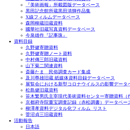
『美術画報』所載図版データベース
黒田記念館所蔵黒田清輝作品集
X線フィルムデータベース
森岡柳蔵旧蔵資料
國華社旧蔵写真資料データベース
今泉雄作『記事珠』
資料目録
久野健寄贈資料
久野健寄贈ノート資料
中村傳三郎旧蔵資料
山下菊二関連資料
斎藤たま 民俗調査カード集成
及川尊雄旧蔵 紙媒体資料目録データベース
展覧会における新型コロナウイルスの影響データ
松島健旧蔵資料
笹木繁男氏主宰現代美術資料センター寄贈資料（
京都府寺院重宝調査記録（赤松調書）データベー
柳澤孝資料デジタル化フィルム_リスト
菅沼貞三旧蔵資料
活動報告
日本語