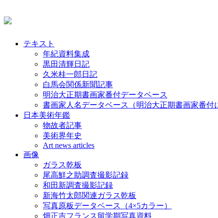
テキスト
年紀資料集成
黒田清輝日記
久米桂一郎日記
白馬会関係新聞記事
明治大正期書画家番付データベース
書画家人名データベース（明治大正期書画家番付
日本美術年鑑
物故者記事
美術界年史
Art news articles
画像
ガラス乾板
尾高鮮之助調査撮影記録
和田新調査撮影記録
新海竹太郎関連ガラス乾板
写真原板データベース（4×5カラー）
畑正吉フランス留学期写真資料