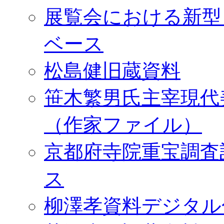
展覧会における新型
ベース
松島健旧蔵資料
笹木繁男氏主宰現代
（作家ファイル）
京都府寺院重宝調査
ス
柳澤孝資料デジタル