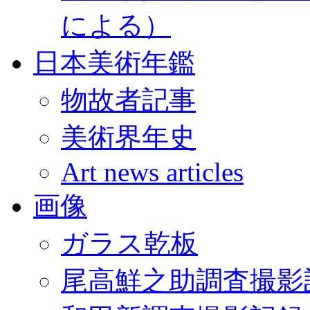
による）
日本美術年鑑
物故者記事
美術界年史
Art news articles
画像
ガラス乾板
尾高鮮之助調査撮影