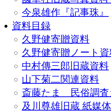
今泉雄作『記事珠』
資料目録
久野健寄贈資料
久野健寄贈ノート資
中村傳三郎旧蔵資料
山下菊二関連資料
斎藤たま 民俗調査
及川尊雄旧蔵 紙媒