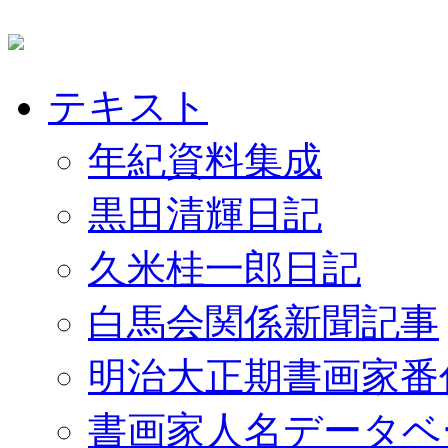
テキスト
年紀資料集成
黒田清輝日記
久米桂一郎日記
白馬会関係新聞記事
明治大正期書画家番
書画家人名データベ