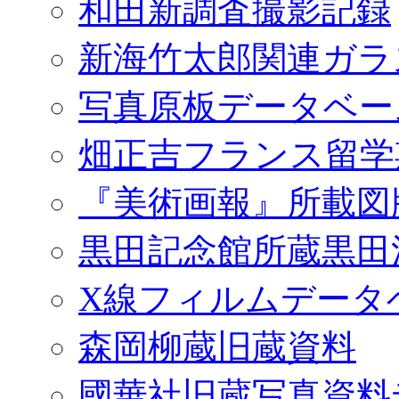
和田新調査撮影記録
新海竹太郎関連ガラ
写真原板データベー
畑正吉フランス留学
『美術画報』所載図
黒田記念館所蔵黒田
X線フィルムデータ
森岡柳蔵旧蔵資料
國華社旧蔵写真資料