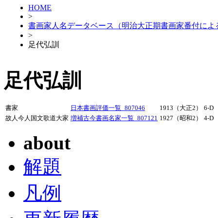
HOME
>
書画家人名データベース（明治大正期書画家番付によ
>
足代弘訓
足代弘訓
書家
日本書画評価一覧_807046
1913（大正2）
6-D
故人今人国文歌道大家
増補古今書画名家一覧_807121
1927（昭和2）
4-D
about
解題
凡例