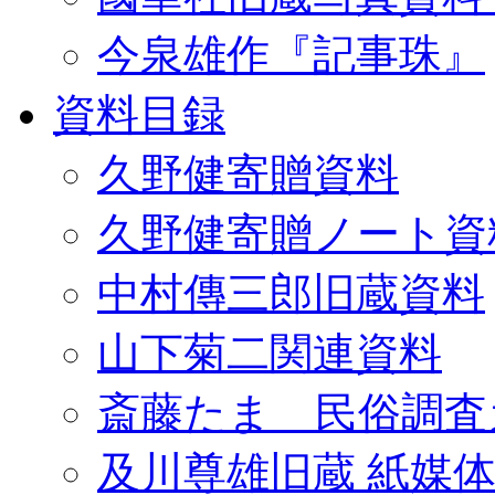
今泉雄作『記事珠』
資料目録
久野健寄贈資料
久野健寄贈ノート資
中村傳三郎旧蔵資料
山下菊二関連資料
斎藤たま 民俗調査
及川尊雄旧蔵 紙媒