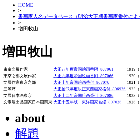
HOME
>
書画家人名データベース（明治大正期書画家番付によ
>
増田牧山
増田牧山
東京文展作家
大正八年度帝国絵画番附_807061
1919
東京之部文展作家
大正九年度帝国絵画番附_807066
1920
文展作家東京之部
大正十年帝国絵画番付_807076
1921
三等席
大正拾弐年度改正東西画家格付_806936
1923
文展日本画東京
大正十二年帝國絵画番付_807086
1923
文帝展出品画家日本画関東
大正十五年版 東洋画家名鑑_807026
1926
about
解題