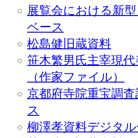
展覧会における新型
ベース
松島健旧蔵資料
笹木繁男氏主宰現代
（作家ファイル）
京都府寺院重宝調査
ス
柳澤孝資料デジタル