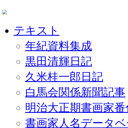
テキスト
年紀資料集成
黒田清輝日記
久米桂一郎日記
白馬会関係新聞記事
明治大正期書画家番
書画家人名データベ