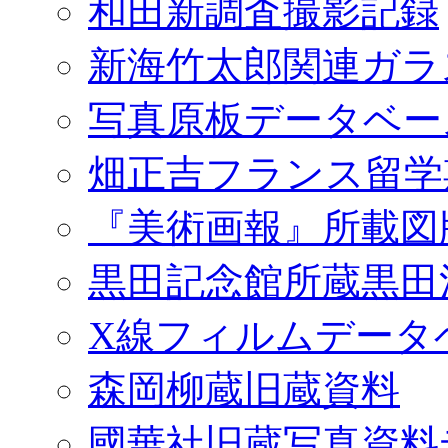
和田新調査撮影記録
新海竹太郎関連ガラ
写真原板データベー
畑正吉フランス留学
『美術画報』所載図
黒田記念館所蔵黒田
X線フィルムデータ
森岡柳蔵旧蔵資料
國華社旧蔵写真資料