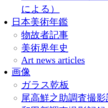
による）
日本美術年鑑
物故者記事
美術界年史
Art news articles
画像
ガラス乾板
尾高鮮之助調査撮影