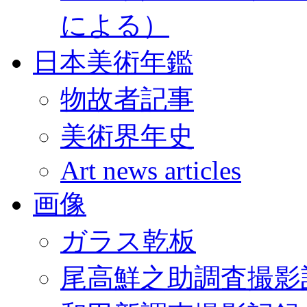
による）
日本美術年鑑
物故者記事
美術界年史
Art news articles
画像
ガラス乾板
尾高鮮之助調査撮影