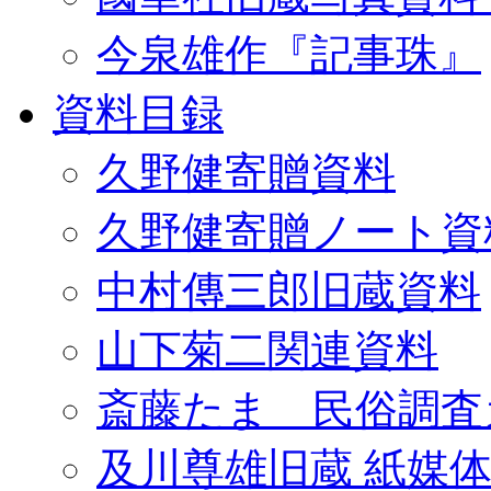
今泉雄作『記事珠』
資料目録
久野健寄贈資料
久野健寄贈ノート資
中村傳三郎旧蔵資料
山下菊二関連資料
斎藤たま 民俗調査
及川尊雄旧蔵 紙媒