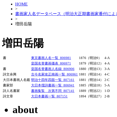
HOME
>
書画家人名データベース（明治大正期書画家番付によ
>
増田岳陽
増田岳陽
書
東京書画人名一覧_806981
1876（明治9）
4-A
皇国名誉書画価表_806971
1879（明治12）
4-A
書
皇国名誉書画人名録_806906
1880（明治13）
3-A
詩文余興
古今名家改正南画一覧_806961
1881（明治14）
4-C
大日本書画人名鑑
明治十四年四面一覧_807161
1881（明治14）
2-C
書家部
大日本儒詩書画一覧_806941
1885（明治18）
5-A
詩人名書家
書画集覧 次第不同_807141
1889（明治22）
1-D
詩文章
大日本書画一覧_807151
1894（明治27）
2-B
about