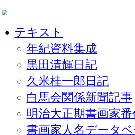
テキスト
年紀資料集成
黒田清輝日記
久米桂一郎日記
白馬会関係新聞記事
明治大正期書画家番
書画家人名データベ