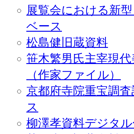
展覧会における新型
ベース
松島健旧蔵資料
笹木繁男氏主宰現代
（作家ファイル）
京都府寺院重宝調査
ス
柳澤孝資料デジタル