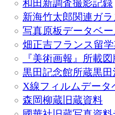
和田新調査撮影記録
新海竹太郎関連ガラ
写真原板データベー
畑正吉フランス留学
『美術画報』所載図
黒田記念館所蔵黒田
X線フィルムデータ
森岡柳蔵旧蔵資料
國華社旧蔵写真資料