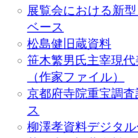
展覧会における新型
ベース
松島健旧蔵資料
笹木繁男氏主宰現代
（作家ファイル）
京都府寺院重宝調査
ス
柳澤孝資料デジタル