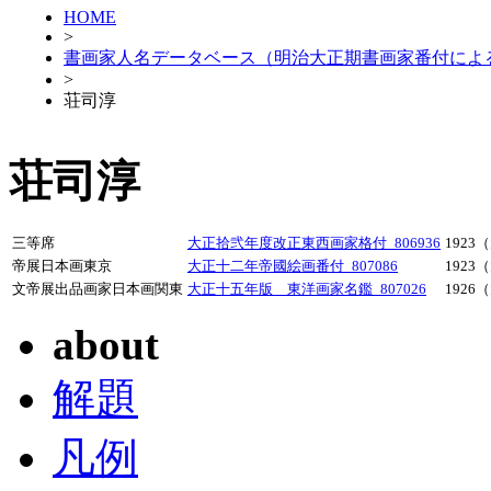
HOME
>
書画家人名データベース（明治大正期書画家番付によ
>
荘司淳
荘司淳
三等席
大正拾弐年度改正東西画家格付_806936
1923
帝展日本画東京
大正十二年帝國絵画番付_807086
1923
文帝展出品画家日本画関東
大正十五年版 東洋画家名鑑_807026
1926
about
解題
凡例