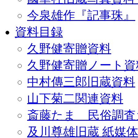
今泉雄作『記事珠』
資料目録
久野健寄贈資料
久野健寄贈ノート資
中村傳三郎旧蔵資料
山下菊二関連資料
斎藤たま 民俗調査
及川尊雄旧蔵 紙媒