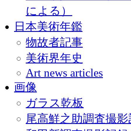
による）
日本美術年鑑
物故者記事
美術界年史
Art news articles
画像
ガラス乾板
尾高鮮之助調査撮影