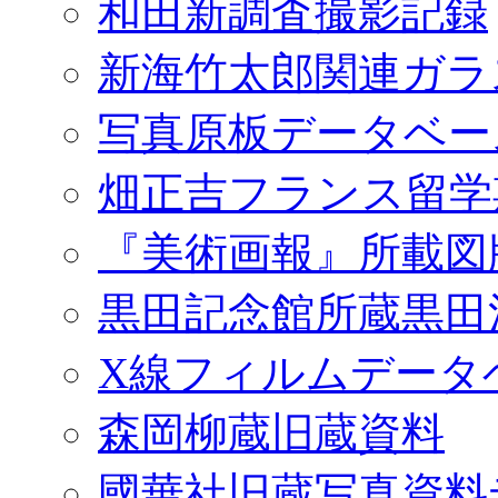
和田新調査撮影記録
新海竹太郎関連ガラ
写真原板データベー
畑正吉フランス留学
『美術画報』所載図
黒田記念館所蔵黒田
X線フィルムデータ
森岡柳蔵旧蔵資料
國華社旧蔵写真資料