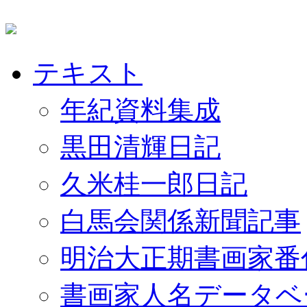
テキスト
年紀資料集成
黒田清輝日記
久米桂一郎日記
白馬会関係新聞記事
明治大正期書画家番
書画家人名データベ