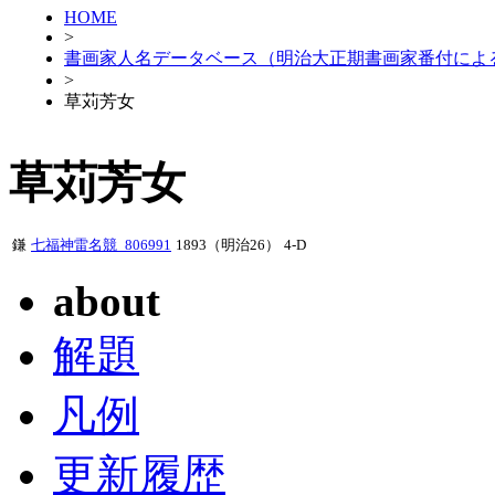
HOME
>
書画家人名データベース（明治大正期書画家番付によ
>
草苅芳女
草苅芳女
鎌
七福神雷名競_806991
1893（明治26）
4-D
about
解題
凡例
更新履歴