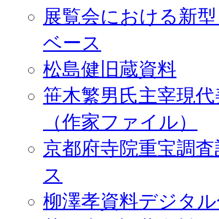
展覧会における新型
ベース
松島健旧蔵資料
笹木繁男氏主宰現代
（作家ファイル）
京都府寺院重宝調査
ス
柳澤孝資料デジタル