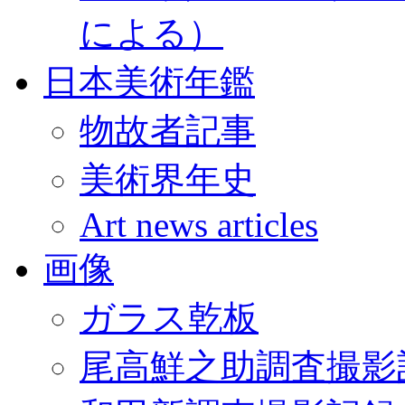
による）
日本美術年鑑
物故者記事
美術界年史
Art news articles
画像
ガラス乾板
尾高鮮之助調査撮影