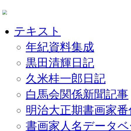
テキスト
年紀資料集成
黒田清輝日記
久米桂一郎日記
白馬会関係新聞記事
明治大正期書画家番
書画家人名データベ