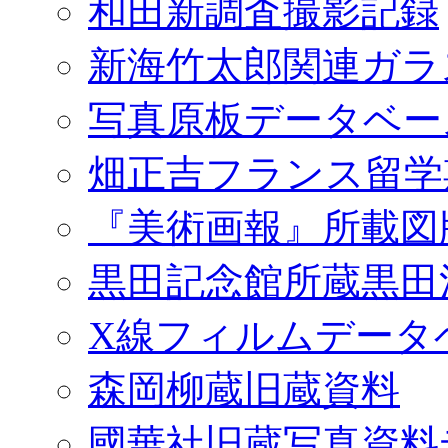
和田新調査撮影記録
新海竹太郎関連ガラ
写真原板データベー
畑正吉フランス留学
『美術画報』所載図
黒田記念館所蔵黒田
X線フィルムデータ
森岡柳蔵旧蔵資料
國華社旧蔵写真資料