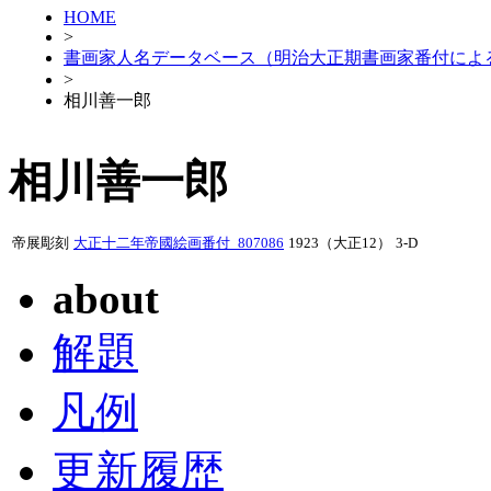
HOME
>
書画家人名データベース（明治大正期書画家番付によ
>
相川善一郎
相川善一郎
帝展彫刻
大正十二年帝國絵画番付_807086
1923（大正12）
3-D
about
解題
凡例
更新履歴