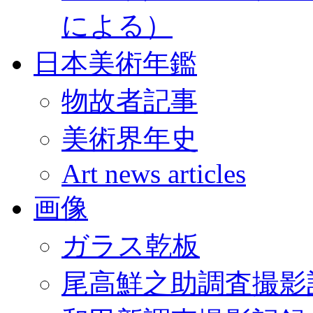
による）
日本美術年鑑
物故者記事
美術界年史
Art news articles
画像
ガラス乾板
尾高鮮之助調査撮影