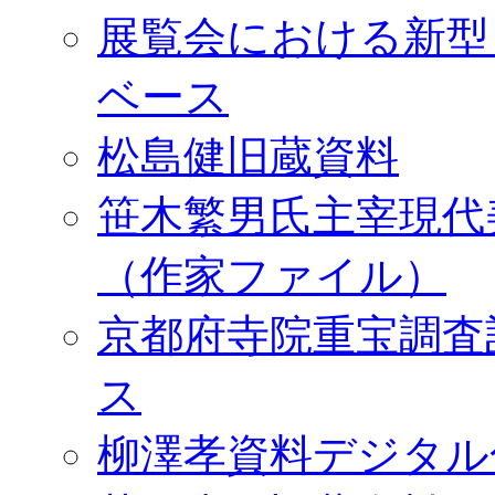
展覧会における新型
ベース
松島健旧蔵資料
笹木繁男氏主宰現代
（作家ファイル）
京都府寺院重宝調査
ス
柳澤孝資料デジタル