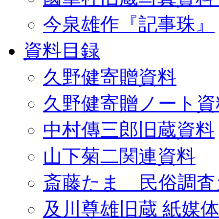
今泉雄作『記事珠』
資料目録
久野健寄贈資料
久野健寄贈ノート資
中村傳三郎旧蔵資料
山下菊二関連資料
斎藤たま 民俗調査
及川尊雄旧蔵 紙媒