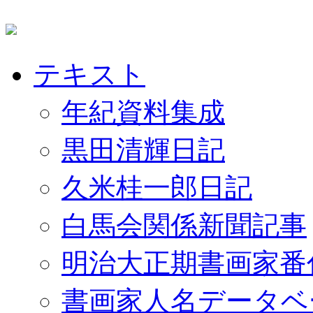
テキスト
年紀資料集成
黒田清輝日記
久米桂一郎日記
白馬会関係新聞記事
明治大正期書画家番
書画家人名データベ