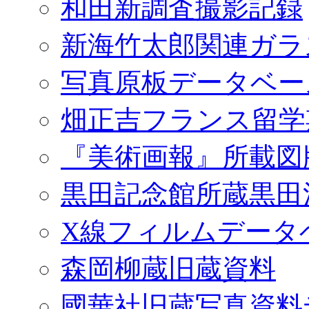
和田新調査撮影記録
新海竹太郎関連ガラ
写真原板データベー
畑正吉フランス留学
『美術画報』所載図
黒田記念館所蔵黒田
X線フィルムデータ
森岡柳蔵旧蔵資料
國華社旧蔵写真資料