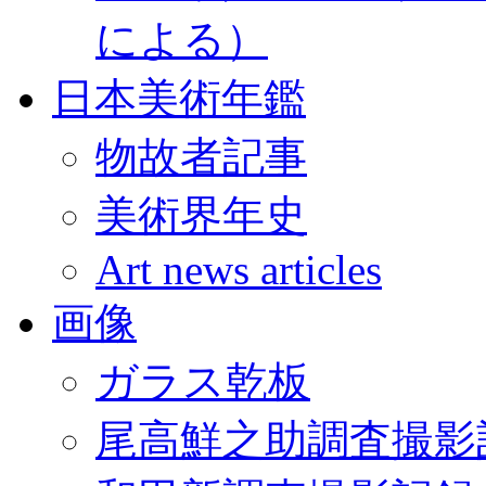
による）
日本美術年鑑
物故者記事
美術界年史
Art news articles
画像
ガラス乾板
尾高鮮之助調査撮影