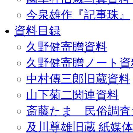
今泉雄作『記事珠』
資料目録
久野健寄贈資料
久野健寄贈ノート資
中村傳三郎旧蔵資料
山下菊二関連資料
斎藤たま 民俗調査
及川尊雄旧蔵 紙媒