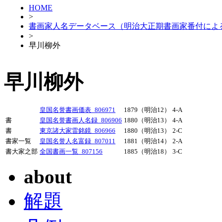
HOME
>
書画家人名データベース（明治大正期書画家番付によ
>
早川柳外
早川柳外
皇国名誉書画価表_806971
1879（明治12）
4-A
書
皇国名誉書画人名録_806906
1880（明治13）
4-A
書
東京諸大家雷銘鏡_806966
1880（明治13）
2-C
書家一覧
皇国名誉人名富録_807011
1881（明治14）
2-A
書大家之部
全国書画一覧_807156
1885（明治18）
3-C
about
解題