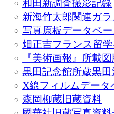
和田新調査撮影記録
新海竹太郎関連ガラ
写真原板データベー
畑正吉フランス留学
『美術画報』所載図
黒田記念館所蔵黒田
X線フィルムデータ
森岡柳蔵旧蔵資料
國華社旧蔵写真資料