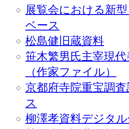
展覧会における新型
ベース
松島健旧蔵資料
笹木繁男氏主宰現代
（作家ファイル）
京都府寺院重宝調査
ス
柳澤孝資料デジタル