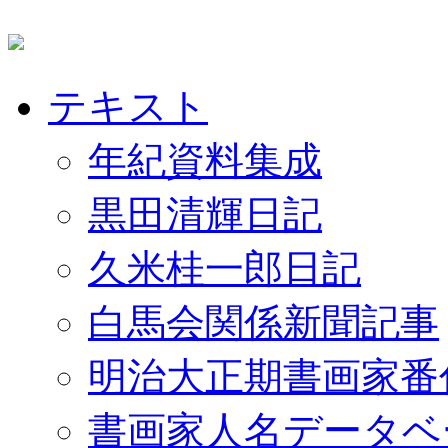
テキスト
年紀資料集成
黒田清輝日記
久米桂一郎日記
白馬会関係新聞記事
明治大正期書画家番
書画家人名データベ