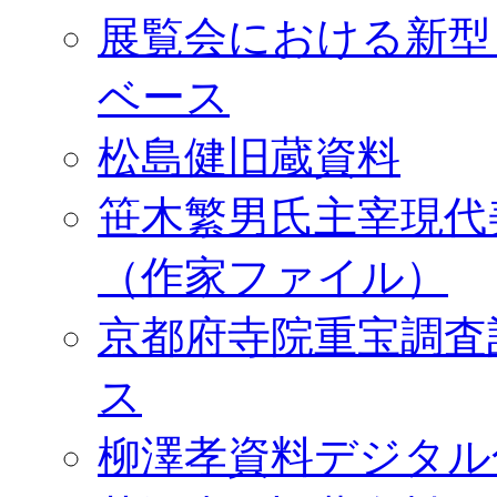
展覧会における新型
ベース
松島健旧蔵資料
笹木繁男氏主宰現代
（作家ファイル）
京都府寺院重宝調査
ス
柳澤孝資料デジタル