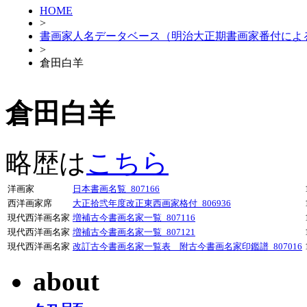
HOME
>
書画家人名データベース（明治大正期書画家番付によ
>
倉田白羊
倉田白羊
略歴は
こちら
洋画家
日本書画名覧_807166
西洋画家席
大正拾弐年度改正東西画家格付_806936
現代西洋画名家
増補古今書画名家一覧_807116
現代西洋画名家
増補古今書画名家一覧_807121
現代西洋画名家
改訂古今書画名家一覧表 附古今書画名家印鑑譜_807016
about