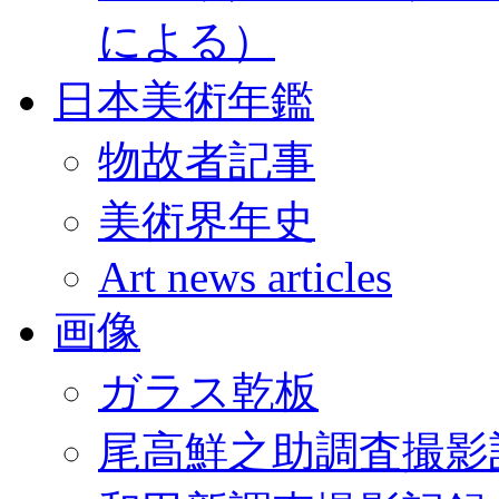
による）
日本美術年鑑
物故者記事
美術界年史
Art news articles
画像
ガラス乾板
尾高鮮之助調査撮影