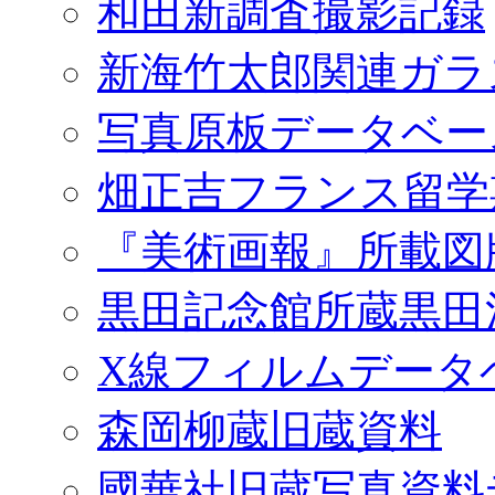
和田新調査撮影記録
新海竹太郎関連ガラ
写真原板データベー
畑正吉フランス留学
『美術画報』所載図
黒田記念館所蔵黒田
X線フィルムデータ
森岡柳蔵旧蔵資料
國華社旧蔵写真資料