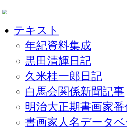
テキスト
年紀資料集成
黒田清輝日記
久米桂一郎日記
白馬会関係新聞記事
明治大正期書画家番
書画家人名データベ