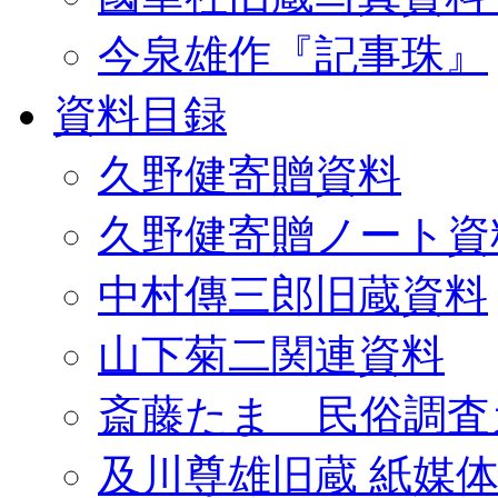
今泉雄作『記事珠』
資料目録
久野健寄贈資料
久野健寄贈ノート資
中村傳三郎旧蔵資料
山下菊二関連資料
斎藤たま 民俗調査
及川尊雄旧蔵 紙媒