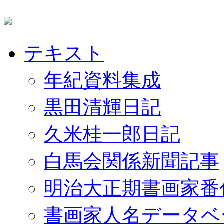
テキスト
年紀資料集成
黒田清輝日記
久米桂一郎日記
白馬会関係新聞記事
明治大正期書画家番
書画家人名データベ