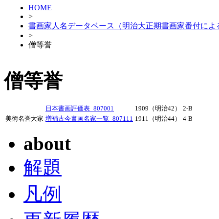
HOME
>
書画家人名データベース（明治大正期書画家番付によ
>
僧等誉
僧等誉
日本書画評価表_807001
1909（明治42）
2-B
美術名誉大家
増補古今書画名家一覧_807111
1911（明治44）
4-B
about
解題
凡例