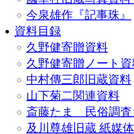
今泉雄作『記事珠』
資料目録
久野健寄贈資料
久野健寄贈ノート資
中村傳三郎旧蔵資料
山下菊二関連資料
斎藤たま 民俗調査
及川尊雄旧蔵 紙媒