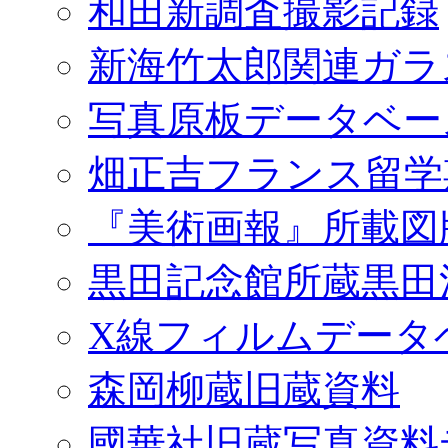
和田新調査撮影記録
新海竹太郎関連ガラ
写真原板データベー
畑正吉フランス留学
『美術画報』所載図
黒田記念館所蔵黒田
X線フィルムデータ
森岡柳蔵旧蔵資料
國華社旧蔵写真資料