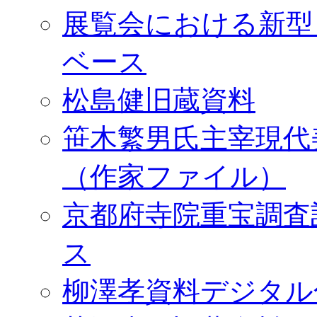
展覧会における新型
ベース
松島健旧蔵資料
笹木繁男氏主宰現代
（作家ファイル）
京都府寺院重宝調査
ス
柳澤孝資料デジタル