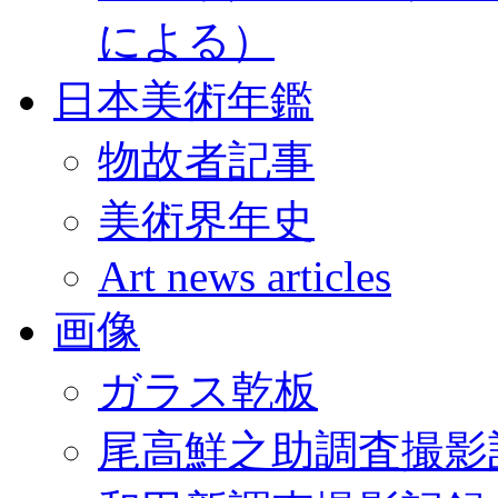
による）
日本美術年鑑
物故者記事
美術界年史
Art news articles
画像
ガラス乾板
尾高鮮之助調査撮影