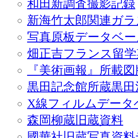
和田新調査撮影記録
新海竹太郎関連ガラ
写真原板データベー
畑正吉フランス留学
『美術画報』所載図
黒田記念館所蔵黒田
X線フィルムデータ
森岡柳蔵旧蔵資料
國華社旧蔵写真資料