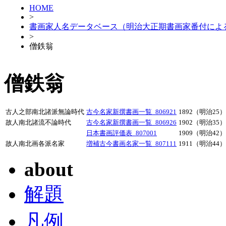
HOME
>
書画家人名データベース（明治大正期書画家番付によ
>
僧鉄翁
僧鉄翁
古人之部南北諸派無論時代
古今名家新撰書画一覧_806921
1892（明治25）
故人南北諸流不論時代
古今名家新撰書画一覧_806926
1902（明治35）
日本書画評価表_807001
1909（明治42）
故人南北画各派名家
増補古今書画名家一覧_807111
1911（明治44）
about
解題
凡例