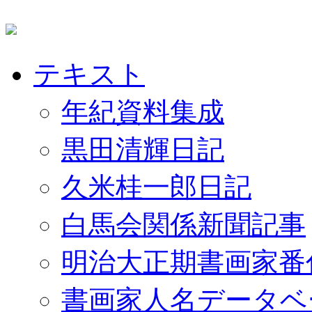
テキスト
年紀資料集成
黒田清輝日記
久米桂一郎日記
白馬会関係新聞記事
明治大正期書画家番
書画家人名データベ