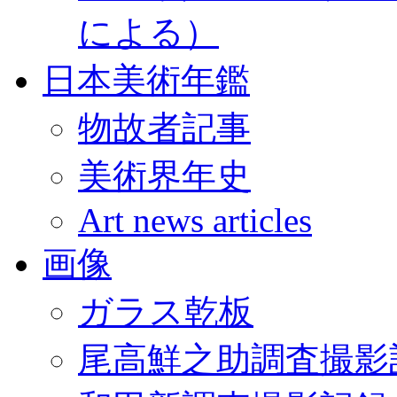
による）
日本美術年鑑
物故者記事
美術界年史
Art news articles
画像
ガラス乾板
尾高鮮之助調査撮影