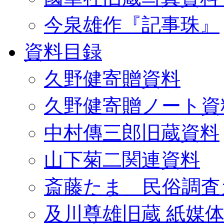
今泉雄作『記事珠』
資料目録
久野健寄贈資料
久野健寄贈ノート資
中村傳三郎旧蔵資料
山下菊二関連資料
斎藤たま 民俗調査
及川尊雄旧蔵 紙媒