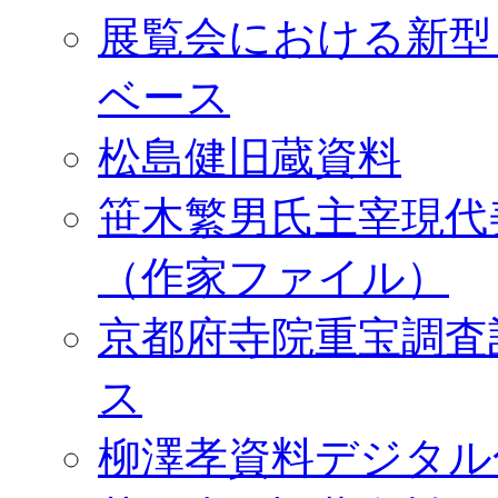
展覧会における新型
ベース
松島健旧蔵資料
笹木繁男氏主宰現代
（作家ファイル）
京都府寺院重宝調査
ス
柳澤孝資料デジタル