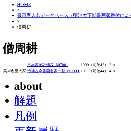
HOME
>
書画家人名データベース（明治大正期書画家番付によ
>
僧周耕
僧周耕
日本書画評価表_807001
1909（明治42）
2-A
美術名誉大家
増補古今書画名家一覧_807111
1911（明治44）
4-A
about
解題
凡例