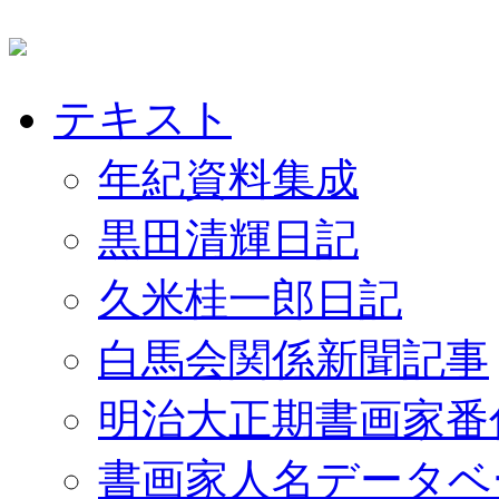
テキスト
年紀資料集成
黒田清輝日記
久米桂一郎日記
白馬会関係新聞記事
明治大正期書画家番
書画家人名データベ