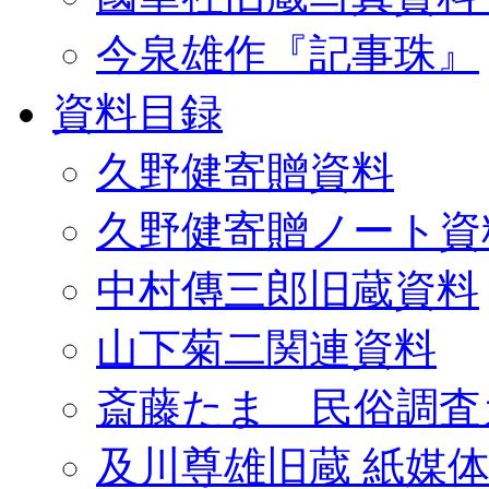
今泉雄作『記事珠』
資料目録
久野健寄贈資料
久野健寄贈ノート資
中村傳三郎旧蔵資料
山下菊二関連資料
斎藤たま 民俗調査
及川尊雄旧蔵 紙媒