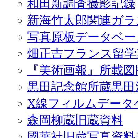
和田新調査撮影記録
新海竹太郎関連ガラ
写真原板データベー
畑正吉フランス留学
『美術画報』所載図
黒田記念館所蔵黒田
X線フィルムデータ
森岡柳蔵旧蔵資料
國華社旧蔵写真資料