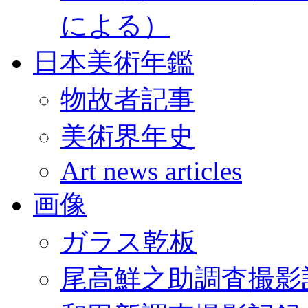
による）
日本美術年鑑
物故者記事
美術界年史
Art news articles
画像
ガラス乾板
尾高鮮之助調査撮影