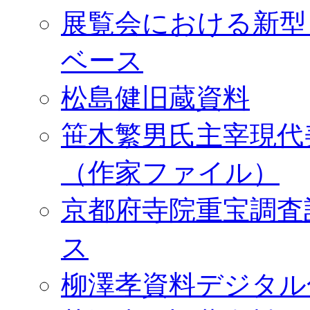
展覧会における新型
ベース
松島健旧蔵資料
笹木繁男氏主宰現代
（作家ファイル）
京都府寺院重宝調査
ス
柳澤孝資料デジタル