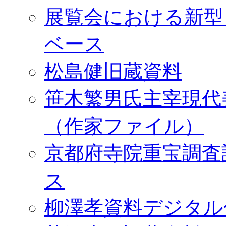
展覧会における新型
ベース
松島健旧蔵資料
笹木繁男氏主宰現代
（作家ファイル）
京都府寺院重宝調査
ス
柳澤孝資料デジタル