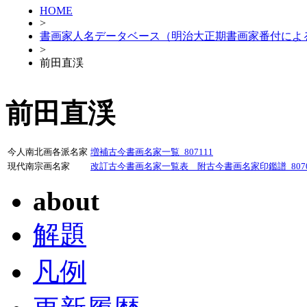
HOME
>
書画家人名データベース（明治大正期書画家番付によ
>
前田直渓
前田直渓
今人南北画各派名家
増補古今書画名家一覧_807111
現代南宗画名家
改訂古今書画名家一覧表 附古今書画名家印鑑譜_8070
about
解題
凡例