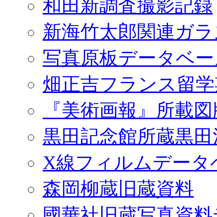
和田新調査撮影記録
新海竹太郎関連ガラ
写真原板データベー
畑正吉フランス留学
『美術画報』所載図
黒田記念館所蔵黒田
X線フィルムデータ
森岡柳蔵旧蔵資料
國華社旧蔵写真資料