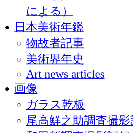
による）
日本美術年鑑
物故者記事
美術界年史
Art news articles
画像
ガラス乾板
尾高鮮之助調査撮影