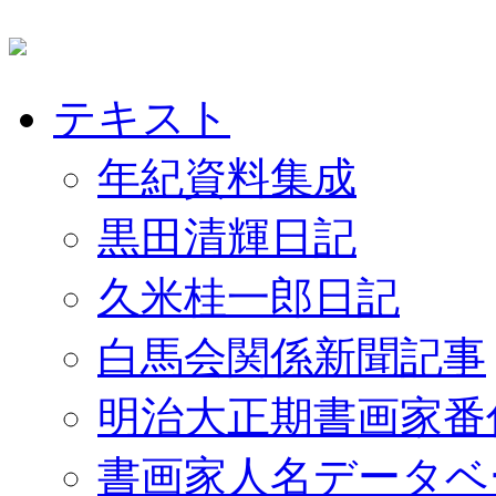
テキスト
年紀資料集成
黒田清輝日記
久米桂一郎日記
白馬会関係新聞記事
明治大正期書画家番
書画家人名データベ