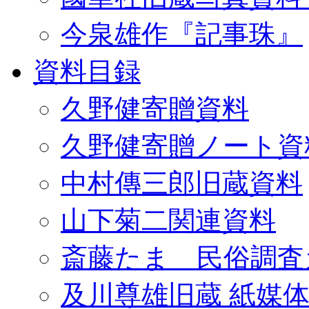
今泉雄作『記事珠』
資料目録
久野健寄贈資料
久野健寄贈ノート資
中村傳三郎旧蔵資料
山下菊二関連資料
斎藤たま 民俗調査
及川尊雄旧蔵 紙媒