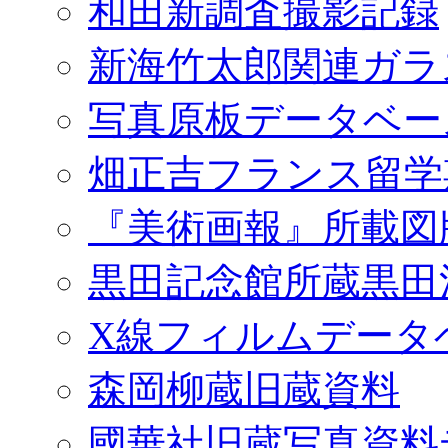
和田新調査撮影記録
新海竹太郎関連ガラ
写真原板データベー
畑正吉フランス留学
『美術画報』所載図
黒田記念館所蔵黒田
X線フィルムデータ
森岡柳蔵旧蔵資料
國華社旧蔵写真資料