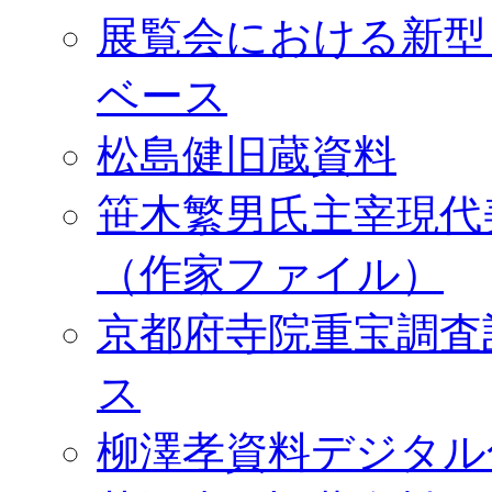
展覧会における新型
ベース
松島健旧蔵資料
笹木繁男氏主宰現代
（作家ファイル）
京都府寺院重宝調査
ス
柳澤孝資料デジタル