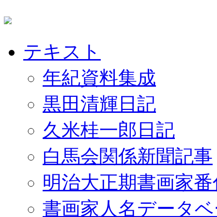
テキスト
年紀資料集成
黒田清輝日記
久米桂一郎日記
白馬会関係新聞記事
明治大正期書画家番
書画家人名データベ