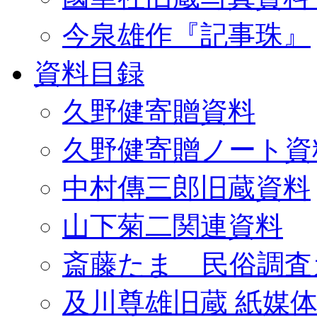
今泉雄作『記事珠』
資料目録
久野健寄贈資料
久野健寄贈ノート資
中村傳三郎旧蔵資料
山下菊二関連資料
斎藤たま 民俗調査
及川尊雄旧蔵 紙媒