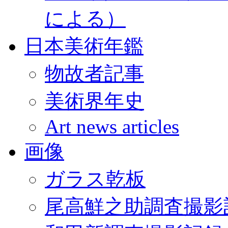
による）
日本美術年鑑
物故者記事
美術界年史
Art news articles
画像
ガラス乾板
尾高鮮之助調査撮影