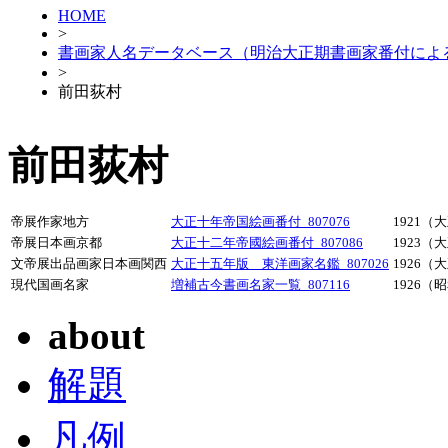
HOME
>
書画家人名データベース（明治大正期書画家番付によ
>
前田荻村
前田荻村
帝展作家地方
大正十年帝国絵画番付_807076
1921（
帝展日本画京都
大正十二年帝國絵画番付_807086
1923（
文帝展出品画家日本画関西
大正十五年版 東洋画家名鑑_807026
1926（
現代国画名家
増補古今書画名家一覧_807116
1926（
about
解題
凡例