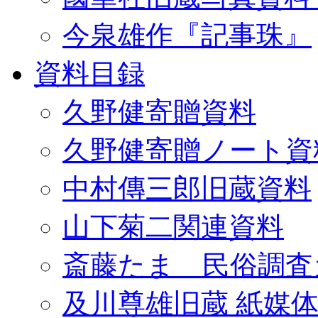
今泉雄作『記事珠』
資料目録
久野健寄贈資料
久野健寄贈ノート資
中村傳三郎旧蔵資料
山下菊二関連資料
斎藤たま 民俗調査
及川尊雄旧蔵 紙媒