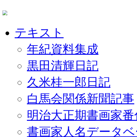
テキスト
年紀資料集成
黒田清輝日記
久米桂一郎日記
白馬会関係新聞記事
明治大正期書画家番
書画家人名データベ