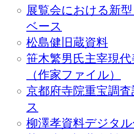
展覧会における新型
ベース
松島健旧蔵資料
笹木繁男氏主宰現代
（作家ファイル）
京都府寺院重宝調査
ス
柳澤孝資料デジタル