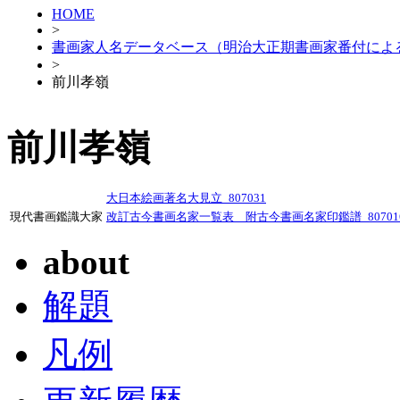
HOME
>
書画家人名データベース（明治大正期書画家番付によ
>
前川孝嶺
前川孝嶺
大日本絵画著名大見立_807031
現代書画鑑識大家
改訂古今書画名家一覧表 附古今書画名家印鑑譜_80701
about
解題
凡例