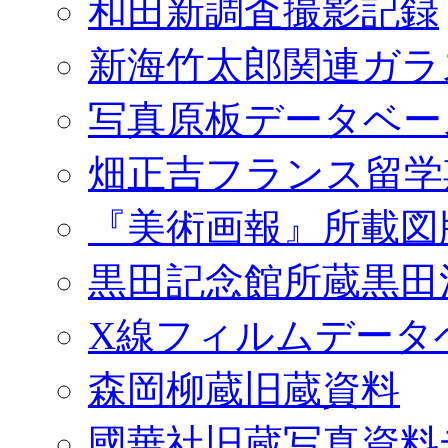
和田新調査撮影記録
新海竹太郎関連ガラ
写真原板データベー
畑正吉フランス留学
『美術画報』所載図
黒田記念館所蔵黒田
X線フィルムデータ
森岡柳蔵旧蔵資料
國華社旧蔵写真資料