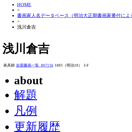
HOME
>
書画家人名データベース（明治大正期書画家番付によ
>
浅川倉吉
浅川倉吉
表具師
全国書画一覧_807156
1885（明治18）
3-F
about
解題
凡例
更新履歴