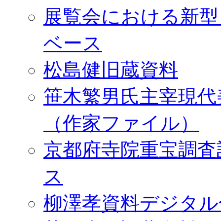
展覧会における新型
ベース
松島健旧蔵資料
笹木繁男氏主宰現代
（作家ファイル）
京都府寺院重宝調査
ス
柳澤孝資料デジタル