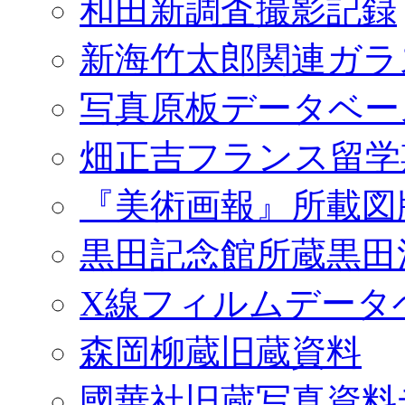
和田新調査撮影記録
新海竹太郎関連ガラ
写真原板データベー
畑正吉フランス留学
『美術画報』所載図
黒田記念館所蔵黒田
X線フィルムデータ
森岡柳蔵旧蔵資料
國華社旧蔵写真資料