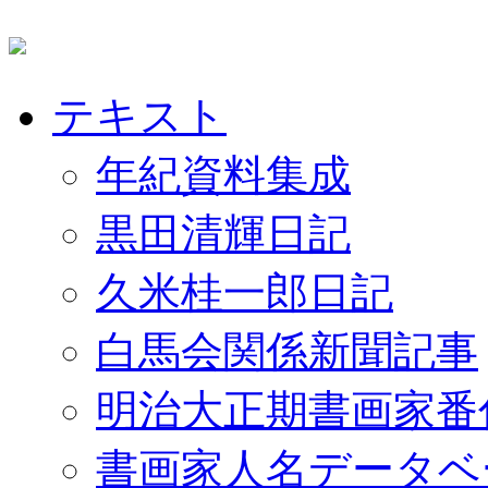
テキスト
年紀資料集成
黒田清輝日記
久米桂一郎日記
白馬会関係新聞記事
明治大正期書画家番
書画家人名データベ