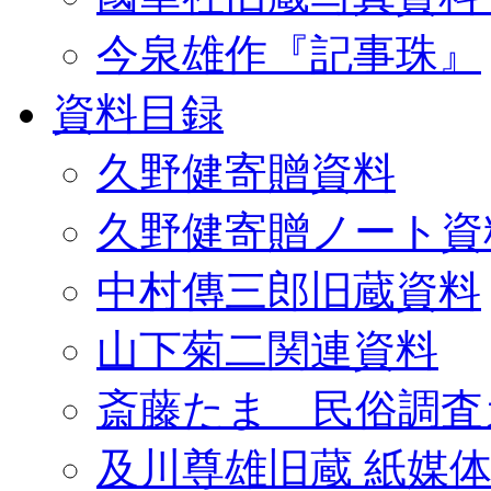
今泉雄作『記事珠』
資料目録
久野健寄贈資料
久野健寄贈ノート資
中村傳三郎旧蔵資料
山下菊二関連資料
斎藤たま 民俗調査
及川尊雄旧蔵 紙媒