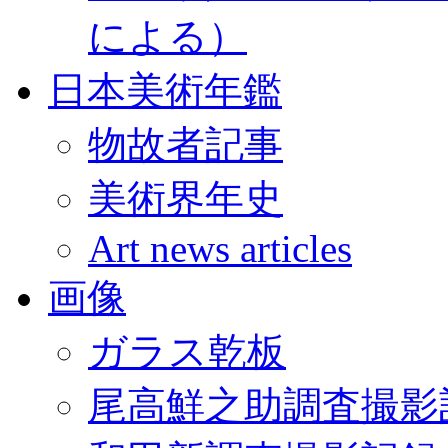
による）
日本美術年鑑
物故者記事
美術界年史
Art news articles
画像
ガラス乾板
尾高鮮之助調査撮影