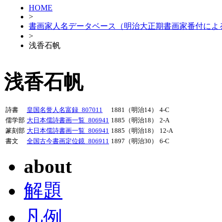
HOME
>
書画家人名データベース（明治大正期書画家番付によ
>
浅香石帆
浅香石帆
詩書
皇国名誉人名富録_807011
1881（明治14）
4-C
儒学部
大日本儒詩書画一覧_806941
1885（明治18）
2-A
篆刻部
大日本儒詩書画一覧_806941
1885（明治18）
12-A
書文
全国古今書画定位鏡_806911
1897（明治30）
6-C
about
解題
凡例