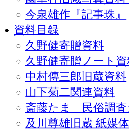
今泉雄作『記事珠』
資料目録
久野健寄贈資料
久野健寄贈ノート資
中村傳三郎旧蔵資料
山下菊二関連資料
斎藤たま 民俗調査
及川尊雄旧蔵 紙媒