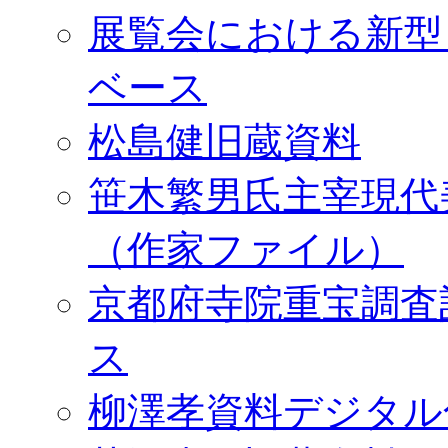
展覧会における新型
ベース
松島健旧蔵資料
笹木繁男氏主宰現代
（作家ファイル）
京都府寺院重宝調査
ス
柳澤孝資料デジタル