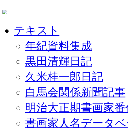
テキスト
年紀資料集成
黒田清輝日記
久米桂一郎日記
白馬会関係新聞記事
明治大正期書画家番
書画家人名データベ