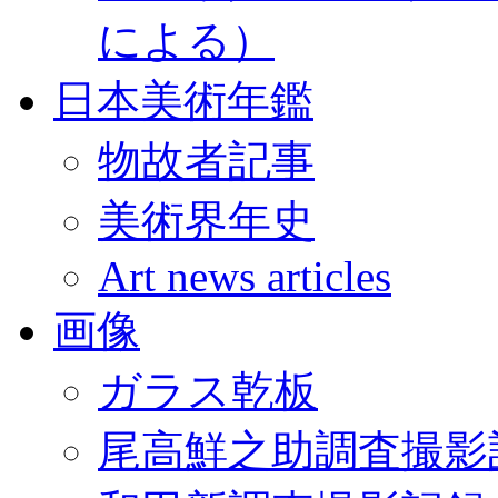
による）
日本美術年鑑
物故者記事
美術界年史
Art news articles
画像
ガラス乾板
尾高鮮之助調査撮影