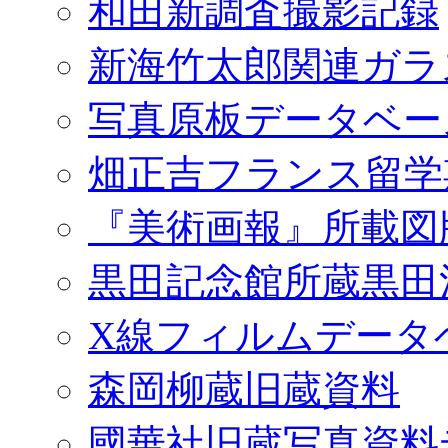
和田新調査撮影記録
新海竹太郎関連ガラ
写真原板データベー
畑正吉フランス留学
『美術画報』所載図
黒田記念館所蔵黒田
X線フィルムデータ
森岡柳蔵旧蔵資料
國華社旧蔵写真資料