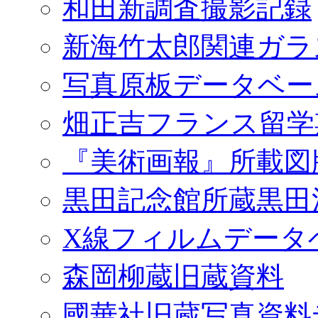
和田新調査撮影記録
新海竹太郎関連ガラ
写真原板データベー
畑正吉フランス留学
『美術画報』所載図
黒田記念館所蔵黒田
X線フィルムデータ
森岡柳蔵旧蔵資料
國華社旧蔵写真資料