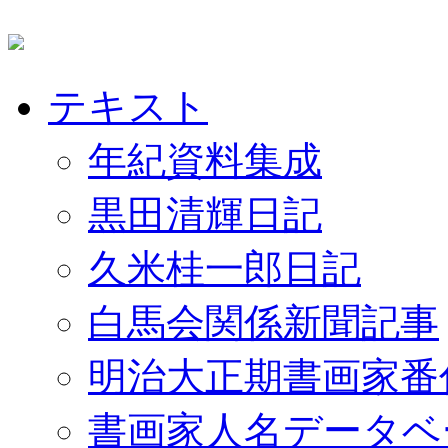
テキスト
年紀資料集成
黒田清輝日記
久米桂一郎日記
白馬会関係新聞記事
明治大正期書画家番
書画家人名データベ