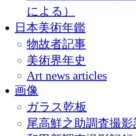
による）
日本美術年鑑
物故者記事
美術界年史
Art news articles
画像
ガラス乾板
尾高鮮之助調査撮影