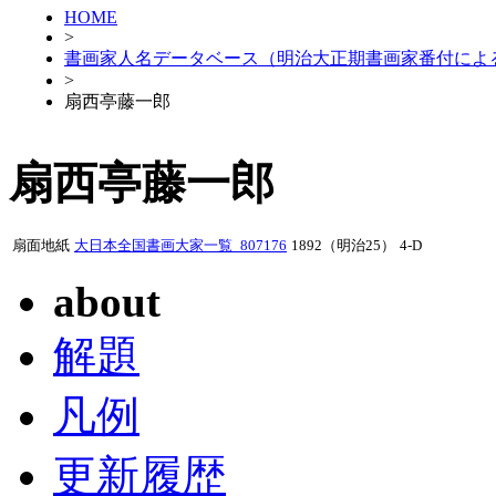
HOME
>
書画家人名データベース（明治大正期書画家番付によ
>
扇西亭藤一郎
扇西亭藤一郎
扇面地紙
大日本全国書画大家一覧_807176
1892（明治25）
4-D
about
解題
凡例
更新履歴