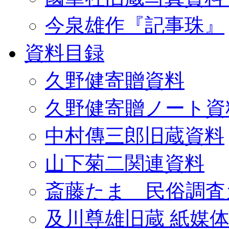
今泉雄作『記事珠』
資料目録
久野健寄贈資料
久野健寄贈ノート資
中村傳三郎旧蔵資料
山下菊二関連資料
斎藤たま 民俗調査
及川尊雄旧蔵 紙媒