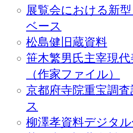
展覧会における新型
ベース
松島健旧蔵資料
笹木繁男氏主宰現代
（作家ファイル）
京都府寺院重宝調査
ス
柳澤孝資料デジタル