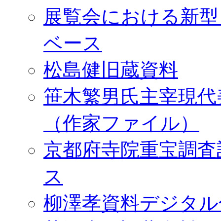
展覧会における新型
ベース
松島健旧蔵資料
笹木繁男氏主宰現代
（作家ファイル）
京都府寺院重宝調査
ス
柳澤孝資料デジタル