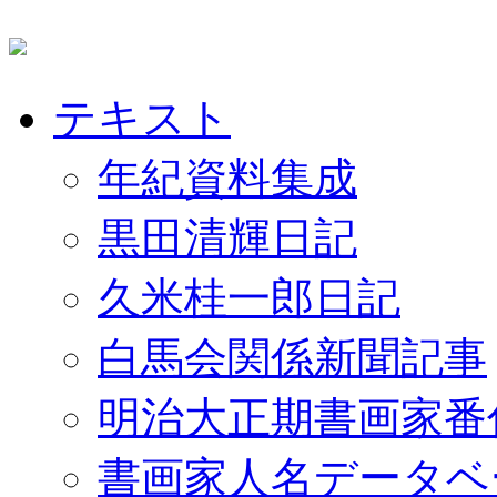
テキスト
年紀資料集成
黒田清輝日記
久米桂一郎日記
白馬会関係新聞記事
明治大正期書画家番
書画家人名データベ