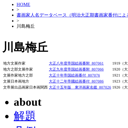
HOME
>
書画家人名データベース（明治大正期書画家番付によ
>
川島梅丘
川島梅丘
地方文展作家
大正八年度帝国絵画番附_807061
1919（
地方之部文展作家
大正九年度帝国絵画番附_807066
1920（
文展作家地方之部
大正十年帝国絵画番付_807076
1921（
文展日本画地方
大正十二年帝國絵画番付_807086
1923（
文帝展出品画家日本画関西
大正十五年版 東洋画家名鑑_807026
1926（
about
解題