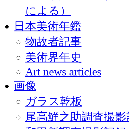
による）
日本美術年鑑
物故者記事
美術界年史
Art news articles
画像
ガラス乾板
尾高鮮之助調査撮影