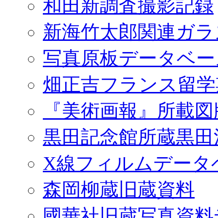
和田新調査撮影記録
新海竹太郎関連ガラ
写真原板データベー
畑正吉フランス留学
『美術画報』所載図
黒田記念館所蔵黒田
X線フィルムデータ
森岡柳蔵旧蔵資料
國華社旧蔵写真資料