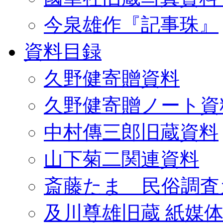
今泉雄作『記事珠』
資料目録
久野健寄贈資料
久野健寄贈ノート資
中村傳三郎旧蔵資料
山下菊二関連資料
斎藤たま 民俗調査
及川尊雄旧蔵 紙媒