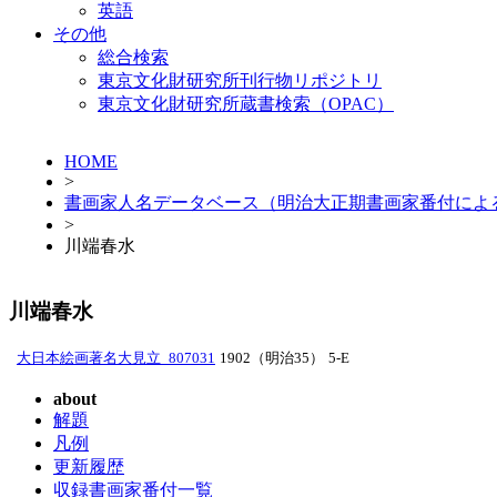
英語
その他
総合検索
東京文化財研究所刊行物リポジトリ
東京文化財研究所蔵書検索（OPAC）
HOME
>
書画家人名データベース（明治大正期書画家番付によ
>
川端春水
川端春水
大日本絵画著名大見立_807031
1902（明治35）
5-E
about
解題
凡例
更新履歴
収録書画家番付一覧