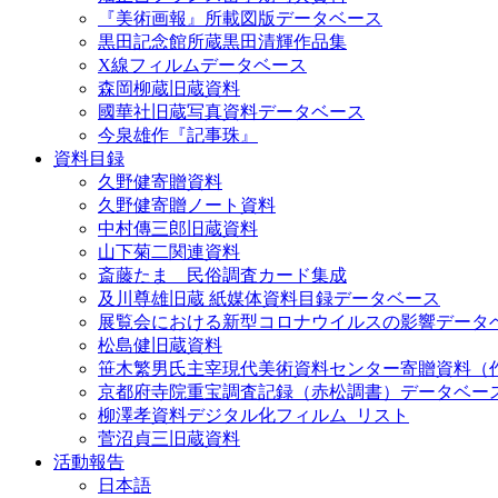
『美術画報』所載図版データベース
黒田記念館所蔵黒田清輝作品集
X線フィルムデータベース
森岡柳蔵旧蔵資料
國華社旧蔵写真資料データベース
今泉雄作『記事珠』
資料目録
久野健寄贈資料
久野健寄贈ノート資料
中村傳三郎旧蔵資料
山下菊二関連資料
斎藤たま 民俗調査カード集成
及川尊雄旧蔵 紙媒体資料目録データベース
展覧会における新型コロナウイルスの影響データ
松島健旧蔵資料
笹木繁男氏主宰現代美術資料センター寄贈資料（
京都府寺院重宝調査記録（赤松調書）データベー
柳澤孝資料デジタル化フィルム_リスト
菅沼貞三旧蔵資料
活動報告
日本語