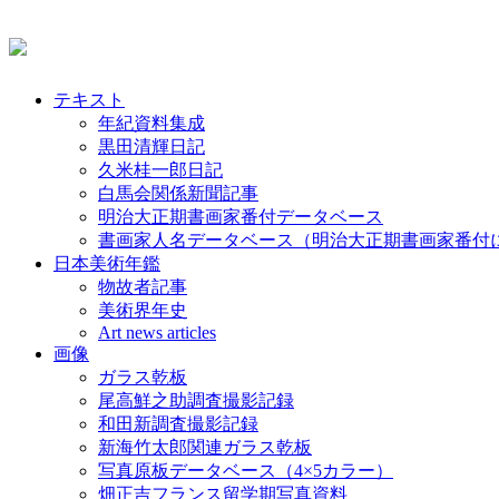
テキスト
年紀資料集成
黒田清輝日記
久米桂一郎日記
白馬会関係新聞記事
明治大正期書画家番付データベース
書画家人名データベース（明治大正期書画家番付
日本美術年鑑
物故者記事
美術界年史
Art news articles
画像
ガラス乾板
尾高鮮之助調査撮影記録
和田新調査撮影記録
新海竹太郎関連ガラス乾板
写真原板データベース（4×5カラー）
畑正吉フランス留学期写真資料