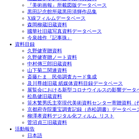
『美術画報』所載図版データベース
黒田記念館所蔵黒田清輝作品集
X線フィルムデータベース
森岡柳蔵旧蔵資料
國華社旧蔵写真資料データベース
今泉雄作『記事珠』
資料目録
久野健寄贈資料
久野健寄贈ノート資料
中村傳三郎旧蔵資料
山下菊二関連資料
斎藤たま 民俗調査カード集成
及川尊雄旧蔵 紙媒体資料目録データベース
展覧会における新型コロナウイルスの影響データ
松島健旧蔵資料
笹木繁男氏主宰現代美術資料センター寄贈資料（
京都府寺院重宝調査記録（赤松調書）データベー
柳澤孝資料デジタル化フィルム_リスト
菅沼貞三旧蔵資料
活動報告
日本語