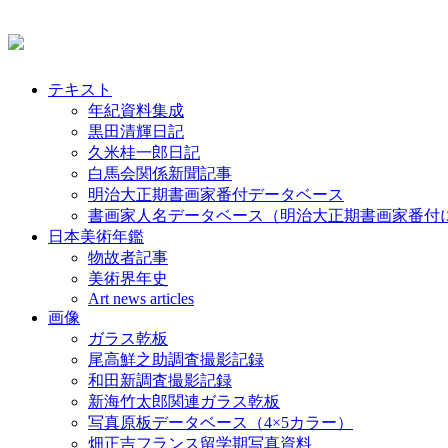
テキスト
年紀資料集成
黒田清輝日記
久米桂一郎日記
白馬会関係新聞記事
明治大正期書画家番付データベース
書画家人名データベース（明治大正期書画家番付
日本美術年鑑
物故者記事
美術界年史
Art news articles
画像
ガラス乾板
尾高鮮之助調査撮影記録
和田新調査撮影記録
新海竹太郎関連ガラス乾板
写真原板データベース（4×5カラー）
畑正吉フランス留学期写真資料