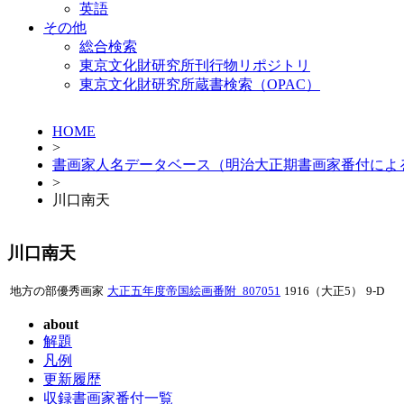
英語
その他
総合検索
東京文化財研究所刊行物リポジトリ
東京文化財研究所蔵書検索（OPAC）
HOME
>
書画家人名データベース（明治大正期書画家番付によ
>
川口南天
川口南天
地方の部優秀画家
大正五年度帝国絵画番附_807051
1916（大正5）
9-D
about
解題
凡例
更新履歴
収録書画家番付一覧