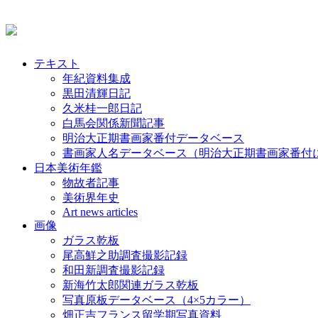
テキスト
年紀資料集成
黒田清輝日記
久米桂一郎日記
白馬会関係新聞記事
明治大正期書画家番付データベース
書画家人名データベース（明治大正期書画家番付
日本美術年鑑
物故者記事
美術界年史
Art news articles
画像
ガラス乾板
尾高鮮之助調査撮影記録
和田新調査撮影記録
新海竹太郎関連ガラス乾板
写真原板データベース（4×5カラー）
畑正吉フランス留学期写真資料