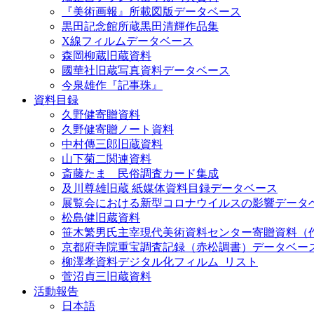
『美術画報』所載図版データベース
黒田記念館所蔵黒田清輝作品集
X線フィルムデータベース
森岡柳蔵旧蔵資料
國華社旧蔵写真資料データベース
今泉雄作『記事珠』
資料目録
久野健寄贈資料
久野健寄贈ノート資料
中村傳三郎旧蔵資料
山下菊二関連資料
斎藤たま 民俗調査カード集成
及川尊雄旧蔵 紙媒体資料目録データベース
展覧会における新型コロナウイルスの影響データ
松島健旧蔵資料
笹木繁男氏主宰現代美術資料センター寄贈資料（
京都府寺院重宝調査記録（赤松調書）データベー
柳澤孝資料デジタル化フィルム_リスト
菅沼貞三旧蔵資料
活動報告
日本語