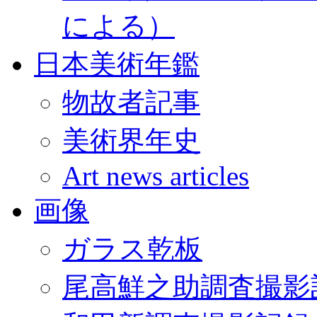
による）
日本美術年鑑
物故者記事
美術界年史
Art news articles
画像
ガラス乾板
尾高鮮之助調査撮影