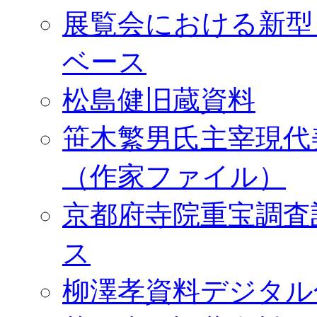
展覧会における新型
ベース
松島健旧蔵資料
笹木繁男氏主宰現代
（作家ファイル）
京都府寺院重宝調査
ス
柳澤孝資料デジタル