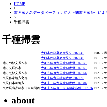
HOME
>
書画家人名データベース（明治大正期書画家番付によ
>
千種掃雲
千種掃雲
大日本絵画著名大見立_807031
1902（
大日本絵画著名大見立_807036
1913（
地方の部文展作家
大正五年度帝国絵画番附_807051
1916（
地方文展作家
大正八年度帝国絵画番附_807061
1919（
地方之部文展作家
大正九年度帝国絵画番附_807066
1920（
文展作家地方之部
大正十年帝国絵画番付_807076
1921（
文展日本画地方
大正十二年帝國絵画番付_807086
1923（
文帝展出品画家日本画関西
大正十五年版 東洋画家名鑑_807026
1926（
about