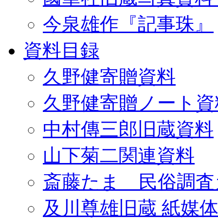
今泉雄作『記事珠』
資料目録
久野健寄贈資料
久野健寄贈ノート資
中村傳三郎旧蔵資料
山下菊二関連資料
斎藤たま 民俗調査
及川尊雄旧蔵 紙媒