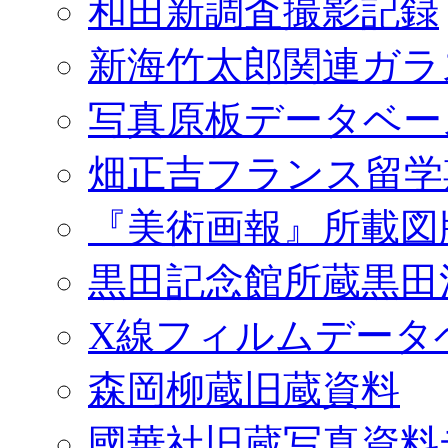
和田新調査撮影記録
新海竹太郎関連ガラ
写真原板データベー
畑正吉フランス留学
『美術画報』所載図
黒田記念館所蔵黒田
X線フィルムデータ
森岡柳蔵旧蔵資料
國華社旧蔵写真資料