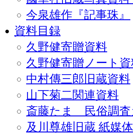
今泉雄作『記事珠』
資料目録
久野健寄贈資料
久野健寄贈ノート資
中村傳三郎旧蔵資料
山下菊二関連資料
斎藤たま 民俗調査
及川尊雄旧蔵 紙媒