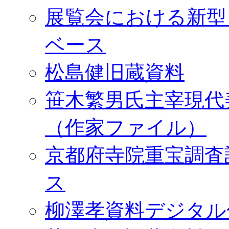
展覧会における新型
ベース
松島健旧蔵資料
笹木繁男氏主宰現代
（作家ファイル）
京都府寺院重宝調査
ス
柳澤孝資料デジタル