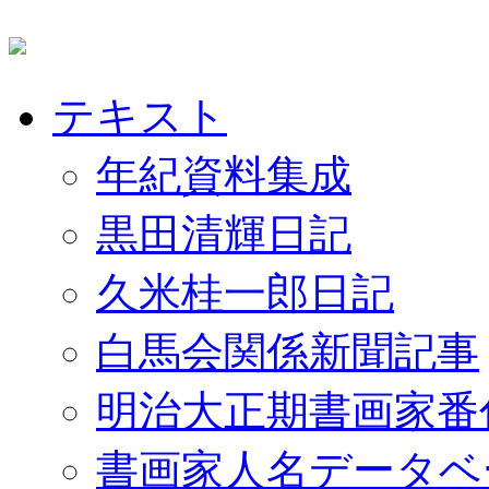
テキスト
年紀資料集成
黒田清輝日記
久米桂一郎日記
白馬会関係新聞記事
明治大正期書画家番
書画家人名データベ