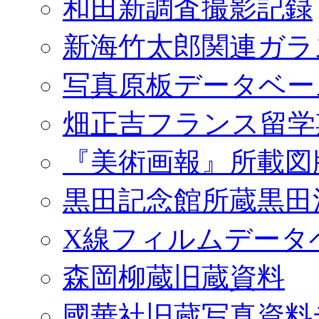
和田新調査撮影記録
新海竹太郎関連ガラ
写真原板データベー
畑正吉フランス留学
『美術画報』所載図
黒田記念館所蔵黒田
X線フィルムデータ
森岡柳蔵旧蔵資料
國華社旧蔵写真資料