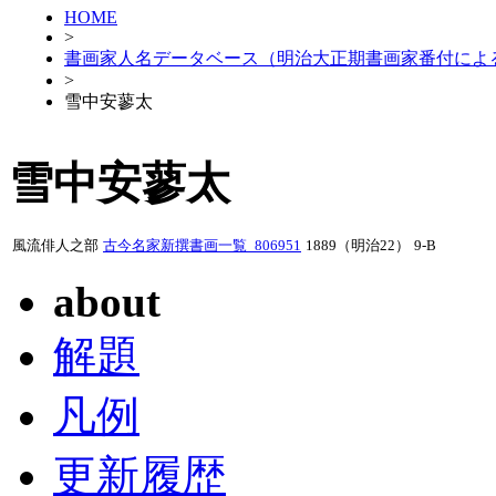
HOME
>
書画家人名データベース（明治大正期書画家番付によ
>
雪中安蓼太
雪中安蓼太
風流俳人之部
古今名家新撰書画一覧_806951
1889（明治22）
9-B
about
解題
凡例
更新履歴