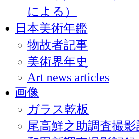
による）
日本美術年鑑
物故者記事
美術界年史
Art news articles
画像
ガラス乾板
尾高鮮之助調査撮影