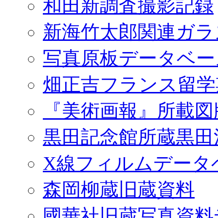
和田新調査撮影記録
新海竹太郎関連ガラ
写真原板データベー
畑正吉フランス留学
『美術画報』所載図
黒田記念館所蔵黒田
X線フィルムデータ
森岡柳蔵旧蔵資料
國華社旧蔵写真資料