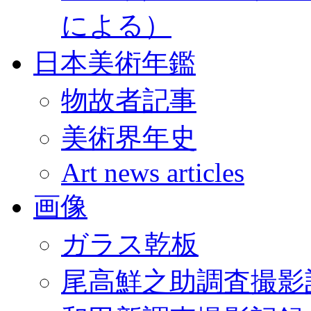
による）
日本美術年鑑
物故者記事
美術界年史
Art news articles
画像
ガラス乾板
尾高鮮之助調査撮影