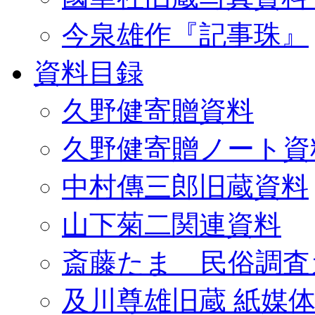
今泉雄作『記事珠』
資料目録
久野健寄贈資料
久野健寄贈ノート資
中村傳三郎旧蔵資料
山下菊二関連資料
斎藤たま 民俗調査
及川尊雄旧蔵 紙媒