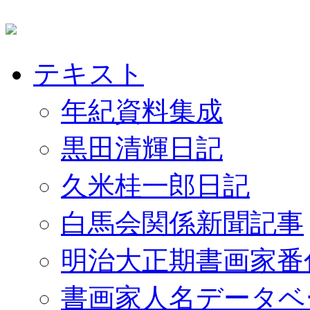
テキスト
年紀資料集成
黒田清輝日記
久米桂一郎日記
白馬会関係新聞記事
明治大正期書画家番
書画家人名データベ