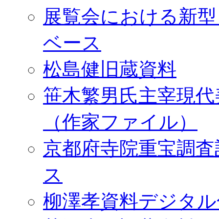
展覧会における新型
ベース
松島健旧蔵資料
笹木繁男氏主宰現代
（作家ファイル）
京都府寺院重宝調査
ス
柳澤孝資料デジタル