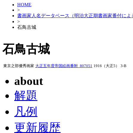
HOME
>
書画家人名データベース（明治大正期書画家番付によ
>
石鳥古城
石鳥古城
東京之部優秀画家
大正五年度帝国絵画番附_807051
1916（大正5）
3-B
about
解題
凡例
更新履歴