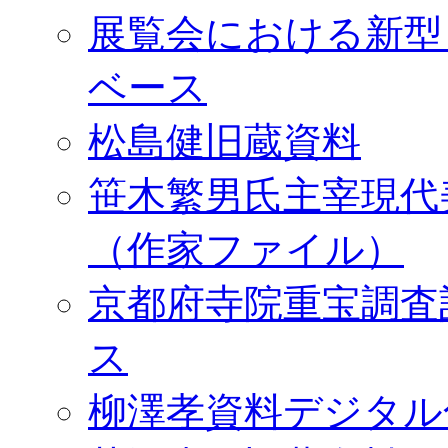
展覧会における新型
ベース
松島健旧蔵資料
笹木繁男氏主宰現代
（作家ファイル）
京都府寺院重宝調査
ス
柳澤孝資料デジタル