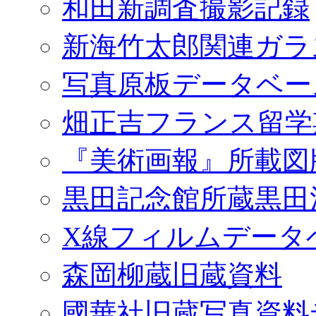
和田新調査撮影記録
新海竹太郎関連ガラ
写真原板データベー
畑正吉フランス留学
『美術画報』所載図
黒田記念館所蔵黒田
X線フィルムデータ
森岡柳蔵旧蔵資料
國華社旧蔵写真資料