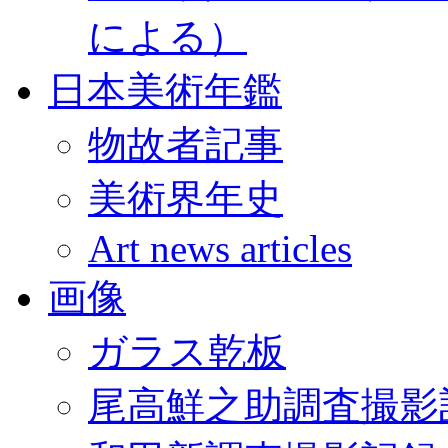
による）
日本美術年鑑
物故者記事
美術界年史
Art news articles
画像
ガラス乾板
尾高鮮之助調査撮影