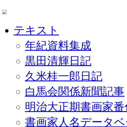
テキスト
年紀資料集成
黒田清輝日記
久米桂一郎日記
白馬会関係新聞記事
明治大正期書画家番
書画家人名データベ