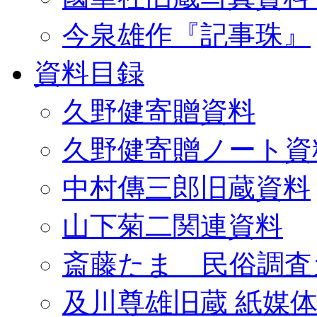
今泉雄作『記事珠』
資料目録
久野健寄贈資料
久野健寄贈ノート資
中村傳三郎旧蔵資料
山下菊二関連資料
斎藤たま 民俗調査
及川尊雄旧蔵 紙媒