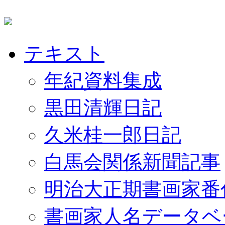
テキスト
年紀資料集成
黒田清輝日記
久米桂一郎日記
白馬会関係新聞記事
明治大正期書画家番
書画家人名データベ