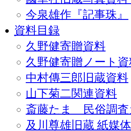
今泉雄作『記事珠』
資料目録
久野健寄贈資料
久野健寄贈ノート資
中村傳三郎旧蔵資料
山下菊二関連資料
斎藤たま 民俗調査
及川尊雄旧蔵 紙媒