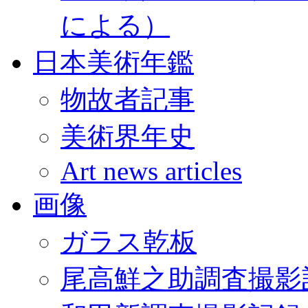
による）
日本美術年鑑
物故者記事
美術界年史
Art news articles
画像
ガラス乾板
尾高鮮之助調査撮影