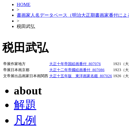
HOME
>
書画家人名データベース（明治大正期書画家番付によ
>
税田武弘
税田武弘
帝展作家地方
大正十年帝国絵画番付_807076
1921（
帝展日本画京都
大正十二年帝國絵画番付_807086
1923（
文帝展出品画家日本画関西
大正十五年版 東洋画家名鑑_807026
1926（
about
解題
凡例