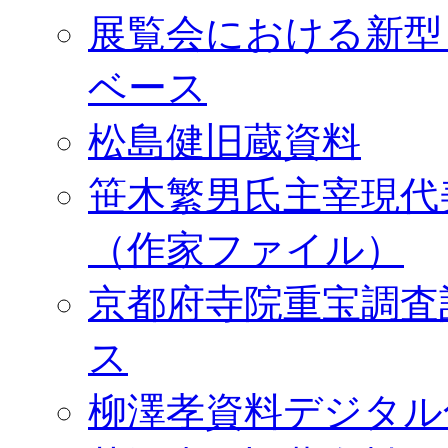
展覧会における新型
ベース
松島健旧蔵資料
笹木繁男氏主宰現代
（作家ファイル）
京都府寺院重宝調査
ス
柳澤孝資料デジタル