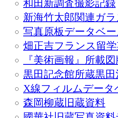
和田新調査撮影記録
新海竹太郎関連ガラ
写真原板データベー
畑正吉フランス留学
『美術画報』所載図
黒田記念館所蔵黒田
X線フィルムデータ
森岡柳蔵旧蔵資料
國華社旧蔵写真資料