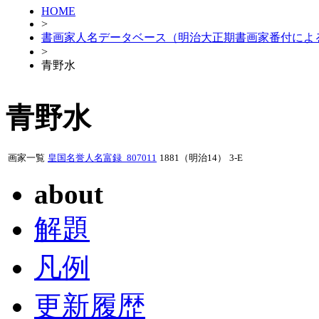
HOME
>
書画家人名データベース（明治大正期書画家番付によ
>
青野水
青野水
画家一覧
皇国名誉人名富録_807011
1881（明治14）
3-E
about
解題
凡例
更新履歴