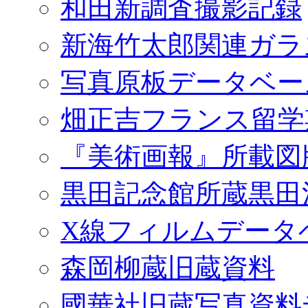
和田新調査撮影記録
新海竹太郎関連ガラ
写真原板データベー
畑正吉フランス留学
『美術画報』所載図
黒田記念館所蔵黒田
X線フィルムデータ
森岡柳蔵旧蔵資料
國華社旧蔵写真資料