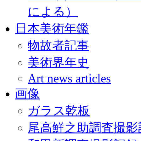
による）
日本美術年鑑
物故者記事
美術界年史
Art news articles
画像
ガラス乾板
尾高鮮之助調査撮影