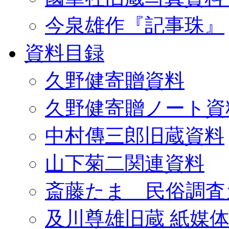
今泉雄作『記事珠』
資料目録
久野健寄贈資料
久野健寄贈ノート資
中村傳三郎旧蔵資料
山下菊二関連資料
斎藤たま 民俗調査
及川尊雄旧蔵 紙媒