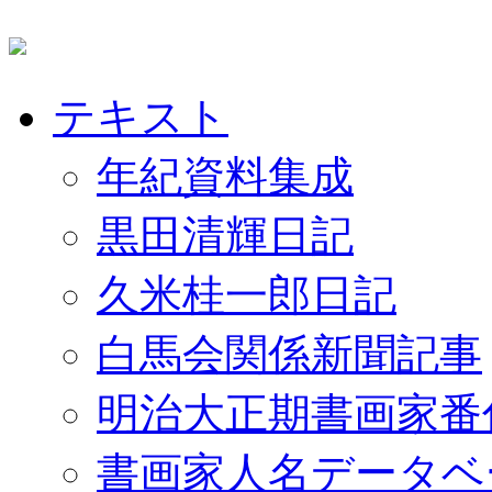
テキスト
年紀資料集成
黒田清輝日記
久米桂一郎日記
白馬会関係新聞記事
明治大正期書画家番
書画家人名データベ