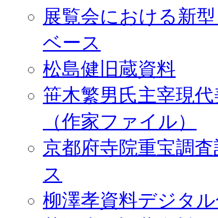
展覧会における新型
ベース
松島健旧蔵資料
笹木繁男氏主宰現代
（作家ファイル）
京都府寺院重宝調査
ス
柳澤孝資料デジタル