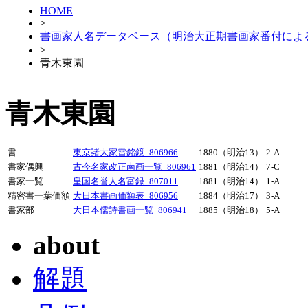
HOME
>
書画家人名データベース（明治大正期書画家番付によ
>
青木東園
青木東園
書
東京諸大家雷銘鏡_806966
1880（明治13）
2-A
書家偶興
古今名家改正南画一覧_806961
1881（明治14）
7-C
書家一覧
皇国名誉人名富録_807011
1881（明治14）
1-A
精密書一葉価額
大日本書画価額表_806956
1884（明治17）
3-A
書家部
大日本儒詩書画一覧_806941
1885（明治18）
5-A
about
解題