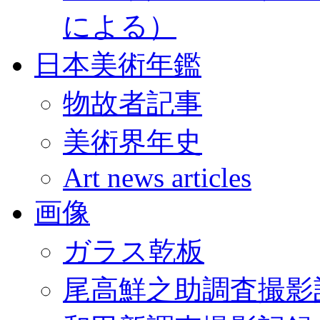
による）
日本美術年鑑
物故者記事
美術界年史
Art news articles
画像
ガラス乾板
尾高鮮之助調査撮影