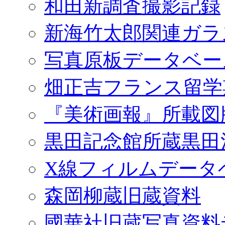
和田新調査撮影記録
新海竹太郎関連ガラ
写真原板データベー
畑正吉フランス留学
『美術画報』所載図
黒田記念館所蔵黒田
X線フィルムデータ
森岡柳蔵旧蔵資料
國華社旧蔵写真資料