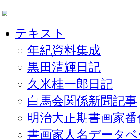
テキスト
年紀資料集成
黒田清輝日記
久米桂一郎日記
白馬会関係新聞記事
明治大正期書画家番
書画家人名データベ