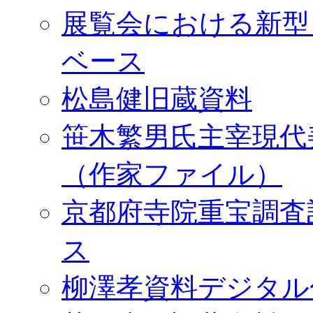
展覧会における新型
ベース
松島健旧蔵資料
笹木繁男氏主宰現代
（作家ファイル）
京都府寺院重宝調査
ス
柳澤孝資料デジタル