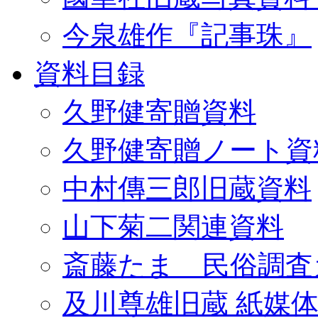
今泉雄作『記事珠』
資料目録
久野健寄贈資料
久野健寄贈ノート資
中村傳三郎旧蔵資料
山下菊二関連資料
斎藤たま 民俗調査
及川尊雄旧蔵 紙媒