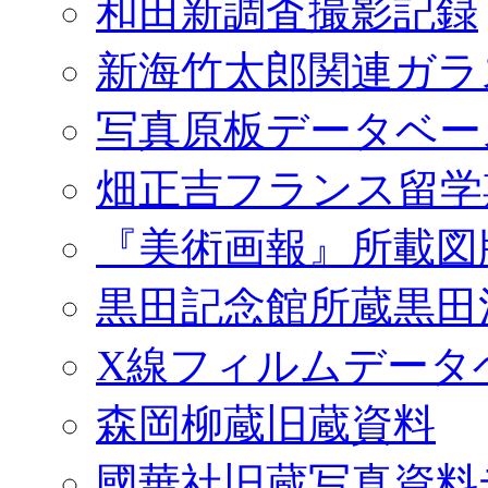
和田新調査撮影記録
新海竹太郎関連ガラ
写真原板データベー
畑正吉フランス留学
『美術画報』所載図
黒田記念館所蔵黒田
X線フィルムデータ
森岡柳蔵旧蔵資料
國華社旧蔵写真資料