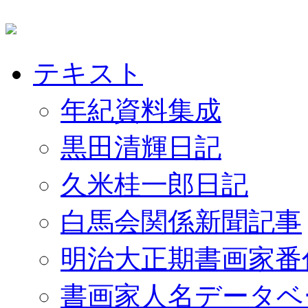
テキスト
年紀資料集成
黒田清輝日記
久米桂一郎日記
白馬会関係新聞記事
明治大正期書画家番
書画家人名データベ