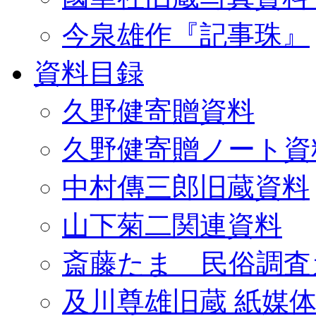
今泉雄作『記事珠』
資料目録
久野健寄贈資料
久野健寄贈ノート資
中村傳三郎旧蔵資料
山下菊二関連資料
斎藤たま 民俗調査
及川尊雄旧蔵 紙媒