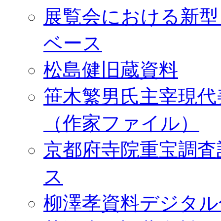
展覧会における新型
ベース
松島健旧蔵資料
笹木繁男氏主宰現代
（作家ファイル）
京都府寺院重宝調査
ス
柳澤孝資料デジタル