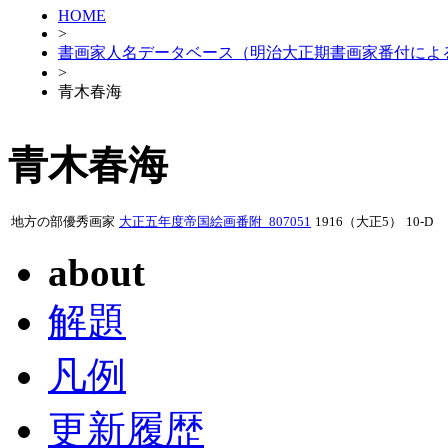
HOME
>
書画家人名データベース（明治大正期書画家番付によ
>
青木春海
青木春海
地方の部優秀画家
大正五年度帝国絵画番附_807051
1916（大正5）
10-D
about
解題
凡例
更新履歴