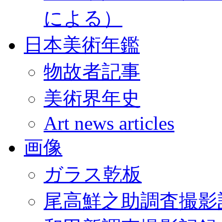
による）
日本美術年鑑
物故者記事
美術界年史
Art news articles
画像
ガラス乾板
尾高鮮之助調査撮影