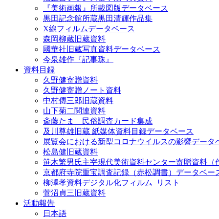
『美術画報』所載図版データベース
黒田記念館所蔵黒田清輝作品集
X線フィルムデータベース
森岡柳蔵旧蔵資料
國華社旧蔵写真資料データベース
今泉雄作『記事珠』
資料目録
久野健寄贈資料
久野健寄贈ノート資料
中村傳三郎旧蔵資料
山下菊二関連資料
斎藤たま 民俗調査カード集成
及川尊雄旧蔵 紙媒体資料目録データベース
展覧会における新型コロナウイルスの影響データ
松島健旧蔵資料
笹木繁男氏主宰現代美術資料センター寄贈資料（
京都府寺院重宝調査記録（赤松調書）データベー
柳澤孝資料デジタル化フィルム_リスト
菅沼貞三旧蔵資料
活動報告
日本語