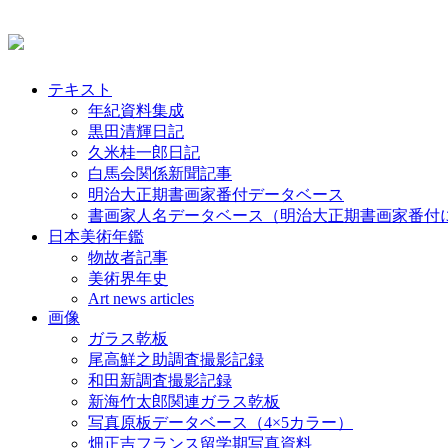
テキスト
年紀資料集成
黒田清輝日記
久米桂一郎日記
白馬会関係新聞記事
明治大正期書画家番付データベース
書画家人名データベース（明治大正期書画家番付
日本美術年鑑
物故者記事
美術界年史
Art news articles
画像
ガラス乾板
尾高鮮之助調査撮影記録
和田新調査撮影記録
新海竹太郎関連ガラス乾板
写真原板データベース（4×5カラー）
畑正吉フランス留学期写真資料