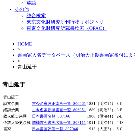
英語
その他
総合検索
東京文化財研究所刊行物リポジトリ
東京文化財研究所蔵書検索（OPAC）
HOME
>
書画家人名データベース（明治大正期書画家番付によ
>
青山延于
青山延于
青山延于
詩文余興
古今名家改正南画一覧_806961
1881（明治14）
3-C
経詩余興
古今名家新撰書画一覧_806951
1889（明治22）
3-B
故人経史余興
日本書画名覧_807166
1908（明治41）
2-B
今故人経史余興
増補古今書画名家一覧_807111
1911（明治44）
4-D
書家
日本書画評価一覧_807046
1913（大正2）
6-C