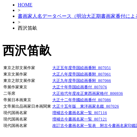
HOME
>
書画家人名データベース（明治大正期書画家番付によ
>
西沢笛畝
西沢笛畝
東京之部文展作家
大正五年度帝国絵画番附_807051
東京文展作家
大正八年度帝国絵画番附_807061
東京之部文展作家
大正九年度帝国絵画番附_807066
帝展作家東京
大正十年帝国絵画番付_807076
二等席
大正拾弐年度改正東西画家格付_806936
帝展日本画東京
大正十二年帝國絵画番付_807086
文帝展出品画家日本画関東
大正十五年版 東洋画家名鑑_807026
現代国画名家
増補古今書画名家一覧_807116
現代国画名家
増補古今書画名家一覧_807121
現代国画名家
改訂古今書画名家一覧表 附古今書画名家印鑑譜_