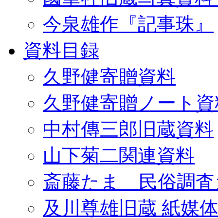
今泉雄作『記事珠』
資料目録
久野健寄贈資料
久野健寄贈ノート資
中村傳三郎旧蔵資料
山下菊二関連資料
斎藤たま 民俗調査
及川尊雄旧蔵 紙媒