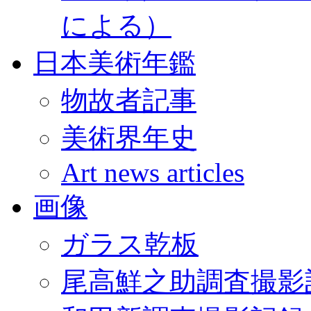
による）
日本美術年鑑
物故者記事
美術界年史
Art news articles
画像
ガラス乾板
尾高鮮之助調査撮影