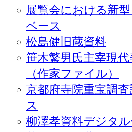
展覧会における新型
ベース
松島健旧蔵資料
笹木繁男氏主宰現代
（作家ファイル）
京都府寺院重宝調査
ス
柳澤孝資料デジタル