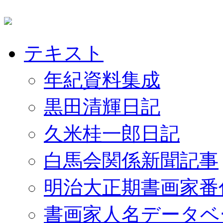
テキスト
年紀資料集成
黒田清輝日記
久米桂一郎日記
白馬会関係新聞記事
明治大正期書画家番
書画家人名データベ