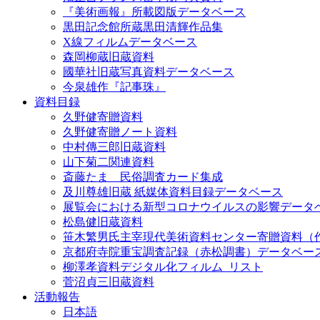
『美術画報』所載図版データベース
黒田記念館所蔵黒田清輝作品集
X線フィルムデータベース
森岡柳蔵旧蔵資料
國華社旧蔵写真資料データベース
今泉雄作『記事珠』
資料目録
久野健寄贈資料
久野健寄贈ノート資料
中村傳三郎旧蔵資料
山下菊二関連資料
斎藤たま 民俗調査カード集成
及川尊雄旧蔵 紙媒体資料目録データベース
展覧会における新型コロナウイルスの影響データ
松島健旧蔵資料
笹木繁男氏主宰現代美術資料センター寄贈資料（
京都府寺院重宝調査記録（赤松調書）データベー
柳澤孝資料デジタル化フィルム_リスト
菅沼貞三旧蔵資料
活動報告
日本語