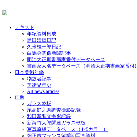
テキスト
年紀資料集成
黒田清輝日記
久米桂一郎日記
白馬会関係新聞記事
明治大正期書画家番付データベース
書画家人名データベース（明治大正期書画家番付
日本美術年鑑
物故者記事
美術界年史
Art news articles
画像
ガラス乾板
尾高鮮之助調査撮影記録
和田新調査撮影記録
新海竹太郎関連ガラス乾板
写真原板データベース（4×5カラー）
畑正吉フランス留学期写真資料