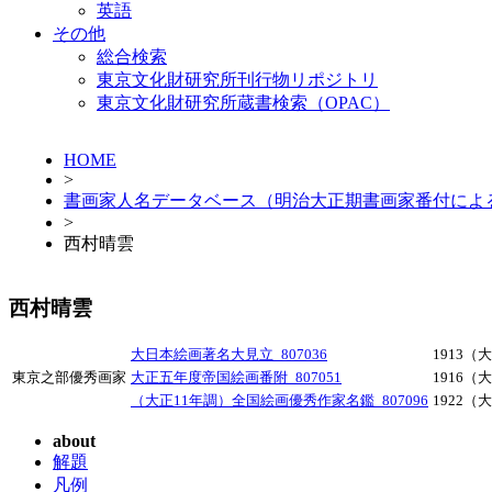
英語
その他
総合検索
東京文化財研究所刊行物リポジトリ
東京文化財研究所蔵書検索（OPAC）
HOME
>
書画家人名データベース（明治大正期書画家番付によ
>
西村晴雲
西村晴雲
大日本絵画著名大見立_807036
1913（
東京之部優秀画家
大正五年度帝国絵画番附_807051
1916（
（大正11年調）全国絵画優秀作家名鑑_807096
1922（
about
解題
凡例