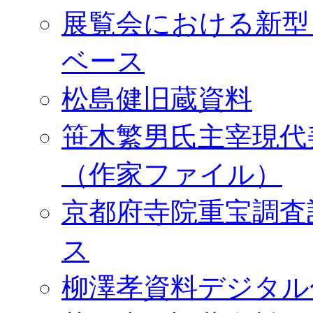
展覧会における新型
ベース
松島健旧蔵資料
笹木繁男氏主宰現代
（作家ファイル）
京都府寺院重宝調査
ス
柳澤孝資料デジタル