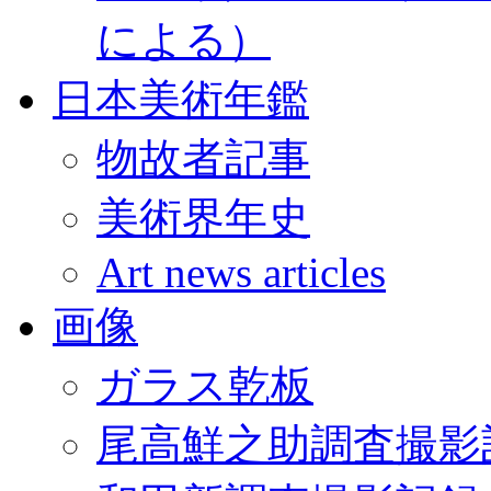
による）
日本美術年鑑
物故者記事
美術界年史
Art news articles
画像
ガラス乾板
尾高鮮之助調査撮影