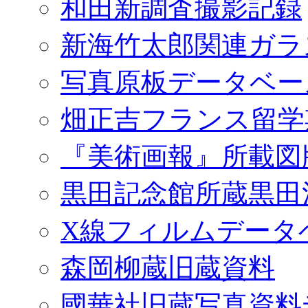
和田新調査撮影記録
新海竹太郎関連ガラ
写真原板データベー
畑正吉フランス留学
『美術画報』所載図
黒田記念館所蔵黒田
X線フィルムデータ
森岡柳蔵旧蔵資料
國華社旧蔵写真資料