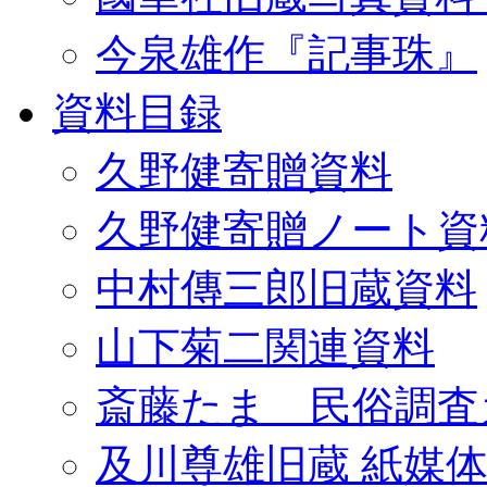
今泉雄作『記事珠』
資料目録
久野健寄贈資料
久野健寄贈ノート資
中村傳三郎旧蔵資料
山下菊二関連資料
斎藤たま 民俗調査
及川尊雄旧蔵 紙媒