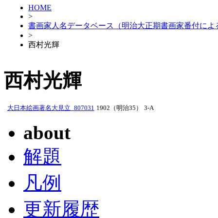
HOME
>
書画家人名データベース（明治大正期書画家番付によ
>
西村光輝
西村光輝
大日本絵画著名大見立_807031
1902（明治35）
3-A
about
解題
凡例
更新履歴