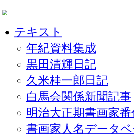
テキスト
年紀資料集成
黒田清輝日記
久米桂一郎日記
白馬会関係新聞記事
明治大正期書画家番
書画家人名データベ