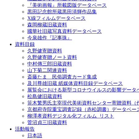
『美術画報』所載図版データベース
黒田記念館所蔵黒田清輝作品集
X線フィルムデータベース
森岡柳蔵旧蔵資料
國華社旧蔵写真資料データベース
今泉雄作『記事珠』
資料目録
久野健寄贈資料
久野健寄贈ノート資料
中村傳三郎旧蔵資料
山下菊二関連資料
斎藤たま 民俗調査カード集成
及川尊雄旧蔵 紙媒体資料目録データベース
展覧会における新型コロナウイルスの影響データ
松島健旧蔵資料
笹木繁男氏主宰現代美術資料センター寄贈資料（
京都府寺院重宝調査記録（赤松調書）データベー
柳澤孝資料デジタル化フィルム_リスト
菅沼貞三旧蔵資料
活動報告
日本語