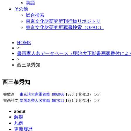
英語
その他
総合検索
東京文化財研究所刊行物リポジトリ
東京文化財研究所蔵書検索（OPAC）
HOME
>
書画家人名データベース（明治大正期書画家番付によ
>
西三条秀知
西三条秀知
書歌画
東京諸大家雷銘鏡_806966
1880（明治13）
1-F
書画詩文
皇国名誉人名富録_807011
1881（明治14）
1-F
about
解題
凡例
更新履歴