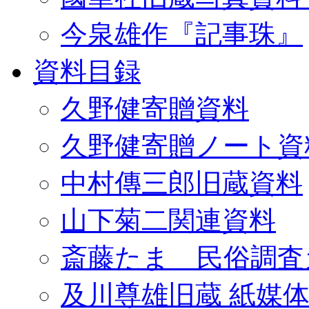
今泉雄作『記事珠』
資料目録
久野健寄贈資料
久野健寄贈ノート資
中村傳三郎旧蔵資料
山下菊二関連資料
斎藤たま 民俗調査
及川尊雄旧蔵 紙媒