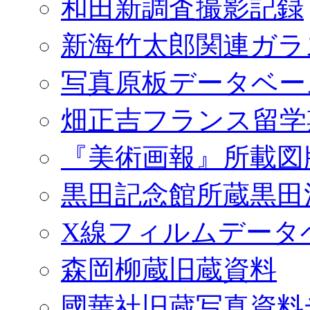
和田新調査撮影記録
新海竹太郎関連ガラ
写真原板データベー
畑正吉フランス留学
『美術画報』所載図
黒田記念館所蔵黒田
X線フィルムデータ
森岡柳蔵旧蔵資料
國華社旧蔵写真資料