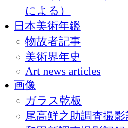
による）
日本美術年鑑
物故者記事
美術界年史
Art news articles
画像
ガラス乾板
尾高鮮之助調査撮影