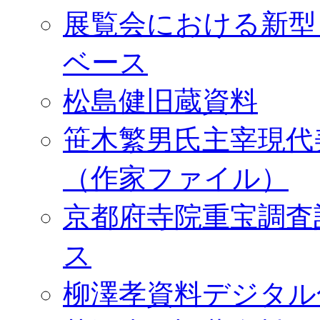
展覧会における新型
ベース
松島健旧蔵資料
笹木繁男氏主宰現代
（作家ファイル）
京都府寺院重宝調査
ス
柳澤孝資料デジタル