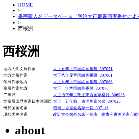
HOME
>
書画家人名データベース（明治大正期書画家番付によ
>
西桜洲
西桜洲
地方の部文展作家
大正五年度帝国絵画番附_807051
地方文展作家
大正八年度帝国絵画番附_807061
帝展作家地方
大正九年度帝国絵画番附_807066
帝展作家地方
大正十年帝国絵画番付_807076
二等席
大正拾弐年度改正東西画家格付_806936
文帝展出品画家日本画関西
大正十五年版 東洋画家名鑑_807026
現代国画名家
増補古今書画名家一覧_807116
現代国画名家
改訂古今書画名家一覧表 附古今書画名家印鑑譜_
about