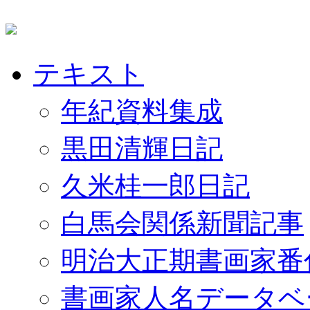
テキスト
年紀資料集成
黒田清輝日記
久米桂一郎日記
白馬会関係新聞記事
明治大正期書画家番
書画家人名データベ