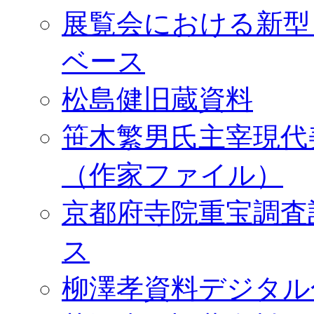
展覧会における新型
ベース
松島健旧蔵資料
笹木繁男氏主宰現代
（作家ファイル）
京都府寺院重宝調査
ス
柳澤孝資料デジタル