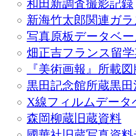
和田新調査撮影記録
新海竹太郎関連ガラ
写真原板データベー
畑正吉フランス留学
『美術画報』所載図
黒田記念館所蔵黒田
X線フィルムデータ
森岡柳蔵旧蔵資料
國華社旧蔵写真資料