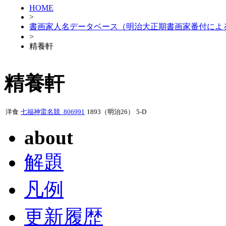
HOME
>
書画家人名データベース（明治大正期書画家番付によ
>
精養軒
精養軒
洋食
七福神雷名競_806991
1893（明治26）
5-D
about
解題
凡例
更新履歴