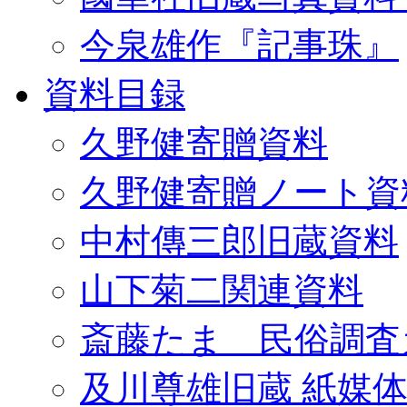
今泉雄作『記事珠』
資料目録
久野健寄贈資料
久野健寄贈ノート資
中村傳三郎旧蔵資料
山下菊二関連資料
斎藤たま 民俗調査
及川尊雄旧蔵 紙媒