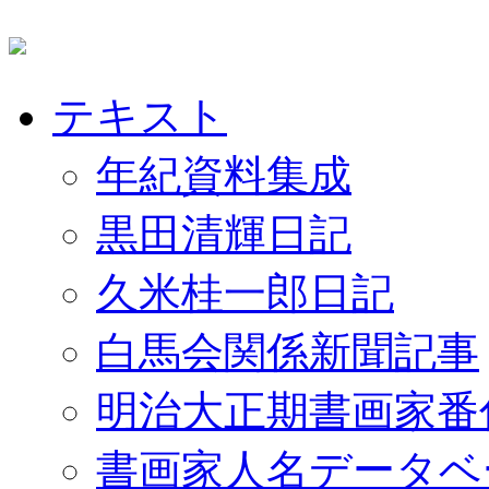
テキスト
年紀資料集成
黒田清輝日記
久米桂一郎日記
白馬会関係新聞記事
明治大正期書画家番
書画家人名データベ