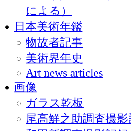
による）
日本美術年鑑
物故者記事
美術界年史
Art news articles
画像
ガラス乾板
尾高鮮之助調査撮影