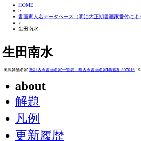
HOME
>
書画家人名データベース（明治大正期書画家番付によ
>
生田南水
生田南水
風流翰墨名家
改訂古今書画名家一覧表 附古今書画名家印鑑譜_807016
1
about
解題
凡例
更新履歴