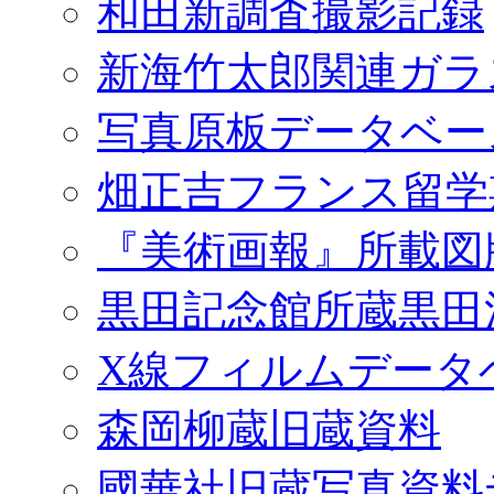
和田新調査撮影記録
新海竹太郎関連ガラ
写真原板データベー
畑正吉フランス留学
『美術画報』所載図
黒田記念館所蔵黒田
X線フィルムデータ
森岡柳蔵旧蔵資料
國華社旧蔵写真資料