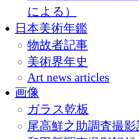
による）
日本美術年鑑
物故者記事
美術界年史
Art news articles
画像
ガラス乾板
尾高鮮之助調査撮影