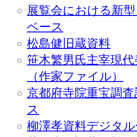
展覧会における新型
ベース
松島健旧蔵資料
笹木繁男氏主宰現代
（作家ファイル）
京都府寺院重宝調査
ス
柳澤孝資料デジタル