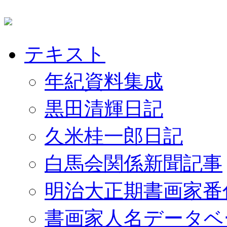
テキスト
年紀資料集成
黒田清輝日記
久米桂一郎日記
白馬会関係新聞記事
明治大正期書画家番
書画家人名データベ