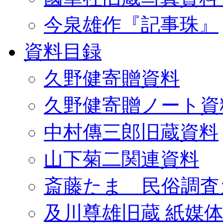
今泉雄作『記事珠』
資料目録
久野健寄贈資料
久野健寄贈ノート資
中村傳三郎旧蔵資料
山下菊二関連資料
斎藤たま 民俗調査
及川尊雄旧蔵 紙媒