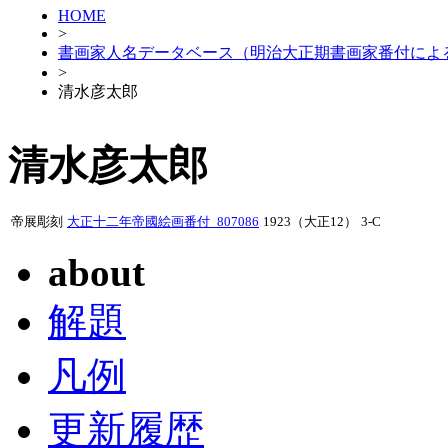
HOME
>
書画家人名データベース（明治大正期書画家番付によ
>
清水彦太郎
清水彦太郎
帝展彫刻
大正十二年帝國絵画番付_807086
1923（大正12）
3-C
about
解題
凡例
更新履歴