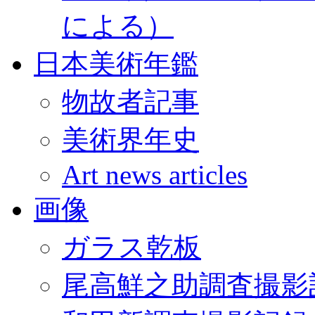
による）
日本美術年鑑
物故者記事
美術界年史
Art news articles
画像
ガラス乾板
尾高鮮之助調査撮影