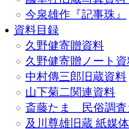
今泉雄作『記事珠』
資料目録
久野健寄贈資料
久野健寄贈ノート資
中村傳三郎旧蔵資料
山下菊二関連資料
斎藤たま 民俗調査
及川尊雄旧蔵 紙媒