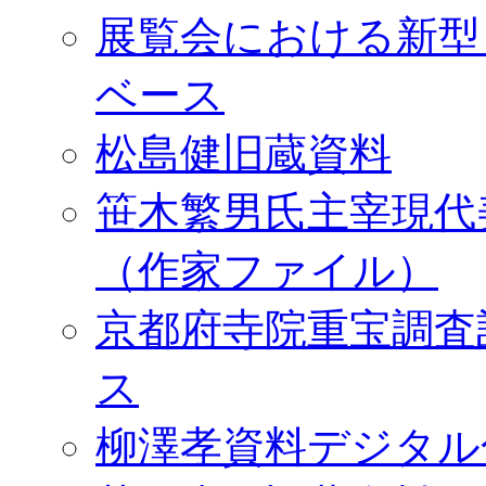
展覧会における新型
ベース
松島健旧蔵資料
笹木繁男氏主宰現代
（作家ファイル）
京都府寺院重宝調査
ス
柳澤孝資料デジタル