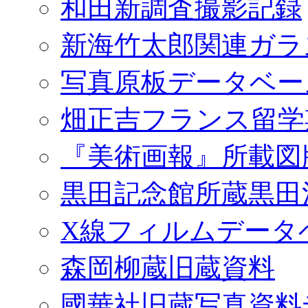
和田新調査撮影記録
新海竹太郎関連ガラ
写真原板データベー
畑正吉フランス留学
『美術画報』所載図
黒田記念館所蔵黒田
X線フィルムデータ
森岡柳蔵旧蔵資料
國華社旧蔵写真資料