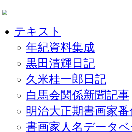
テキスト
年紀資料集成
黒田清輝日記
久米桂一郎日記
白馬会関係新聞記事
明治大正期書画家番
書画家人名データベ