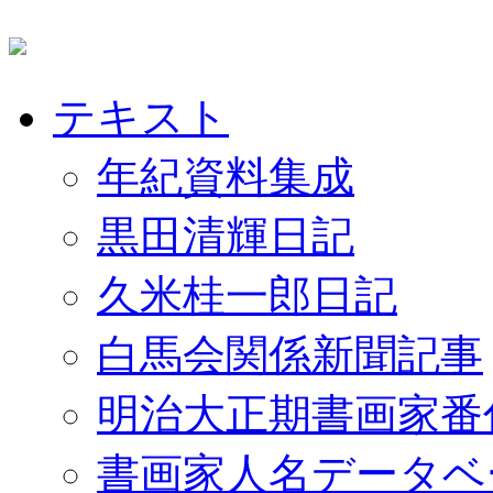
テキスト
年紀資料集成
黒田清輝日記
久米桂一郎日記
白馬会関係新聞記事
明治大正期書画家番
書画家人名データベ