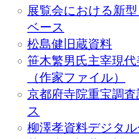
展覧会における新型
ベース
松島健旧蔵資料
笹木繁男氏主宰現代
（作家ファイル）
京都府寺院重宝調査
ス
柳澤孝資料デジタル