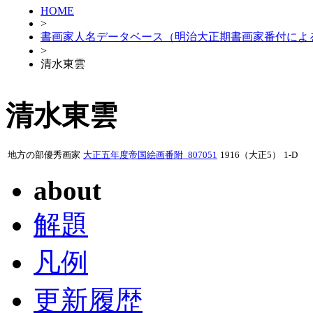
HOME
>
書画家人名データベース（明治大正期書画家番付によ
>
清水東雲
清水東雲
地方の部優秀画家
大正五年度帝国絵画番附_807051
1916（大正5）
1-D
about
解題
凡例
更新履歴