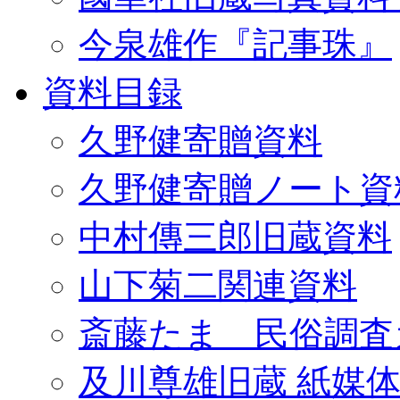
今泉雄作『記事珠』
資料目録
久野健寄贈資料
久野健寄贈ノート資
中村傳三郎旧蔵資料
山下菊二関連資料
斎藤たま 民俗調査
及川尊雄旧蔵 紙媒