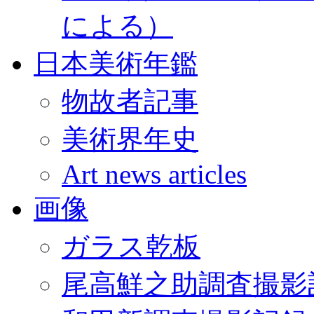
による）
日本美術年鑑
物故者記事
美術界年史
Art news articles
画像
ガラス乾板
尾高鮮之助調査撮影