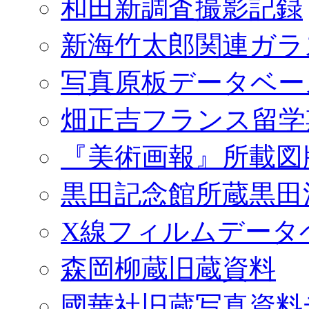
和田新調査撮影記録
新海竹太郎関連ガラ
写真原板データベー
畑正吉フランス留学
『美術画報』所載図
黒田記念館所蔵黒田
X線フィルムデータ
森岡柳蔵旧蔵資料
國華社旧蔵写真資料